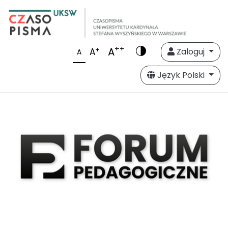
++
A
+
A
Zaloguj
A
Język Polski