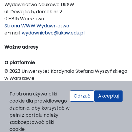
Wydawnictwo Naukowe UKSW
ul. Dewajtis 5, domek nr 2
01-815 Warszawa
Strona WWW Wydawnictwa
e-mail:
wydawnictwo@uksw.edu.pl
Ważne adresy
O platformie
© 2023 Uniwersytet Kardynała Stefana Wyszyńskiego
w Warszawie
Support & Customization by LIBCOM
Platform & Workflow by OJS/PKP
Ta strona używa pliki
Odrzuć
Akceptuj
cookie dla prawidłowego
działania, aby korzystać w
pełni z portalu należy
zaakceptować pliki
cookie.