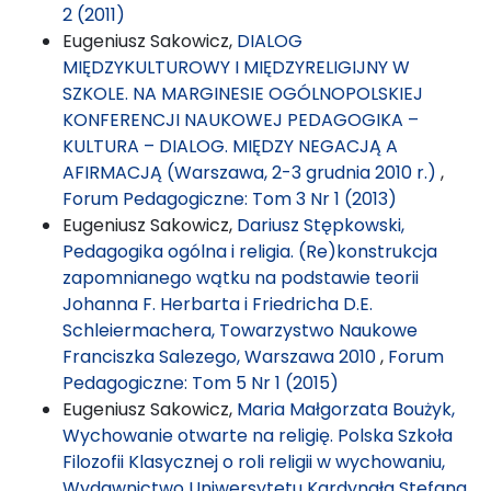
2 (2011)
Eugeniusz Sakowicz,
DIALOG
MIĘDZYKULTUROWY I MIĘDZYRELIGIJNY W
SZKOLE. NA MARGINESIE OGÓLNOPOLSKIEJ
KONFERENCJI NAUKOWEJ PEDAGOGIKA –
KULTURA – DIALOG. MIĘDZY NEGACJĄ A
AFIRMACJĄ (Warszawa, 2-3 grudnia 2010 r.)
,
Forum Pedagogiczne: Tom 3 Nr 1 (2013)
Eugeniusz Sakowicz,
Dariusz Stępkowski,
Pedagogika ogólna i religia. (Re)konstrukcja
zapomnianego wątku na podstawie teorii
Johanna F. Herbarta i Friedricha D.E.
Schleiermachera, Towarzystwo Naukowe
Franciszka Salezego, Warszawa 2010
,
Forum
Pedagogiczne: Tom 5 Nr 1 (2015)
Eugeniusz Sakowicz,
Maria Małgorzata Boużyk,
Wychowanie otwarte na religię. Polska Szkoła
Filozofii Klasycznej o roli religii w wychowaniu,
Wydawnictwo Uniwersytetu Kardynała Stefana