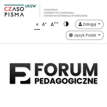
++
A
+
A
Zaloguj
A
Język Polski