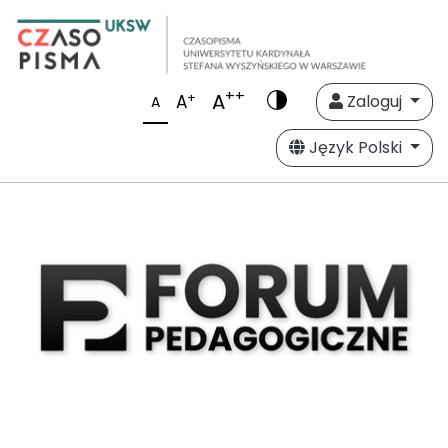
++
A
+
A
Zaloguj
A
Język Polski