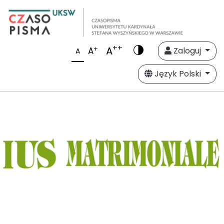
++
A
+
A
Zaloguj
A
Język Polski