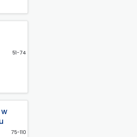
51-74
 w
u
75-110