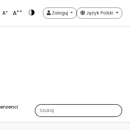
++
A
+
A
Zaloguj
Język Polski
enzenci