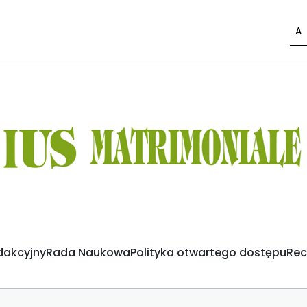
A
dakcyjny
Rada Naukowa
Polityka otwartego dostępu
Rec