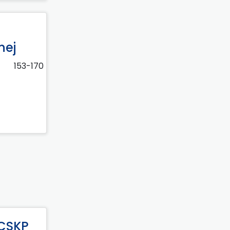
nej
153-170
 CSKP