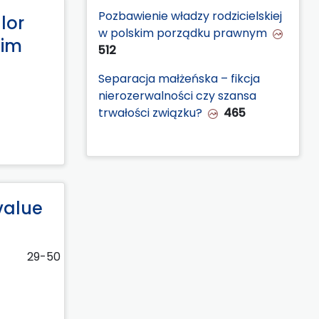
Pozbawienie władzy rodzicielskiej
lor
w polskim porządku prawnym
kim
512
Separacja małżeńska – fikcja
nierozerwalności czy szansa
trwałości związku?
465
value
29-50