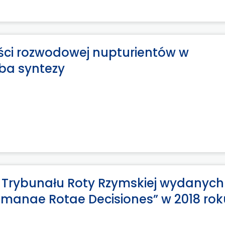
ści rozwodowej nupturientów w
óba syntezy
 Trybunału Roty Rzymskiej wydanych
omanae Rotae Decisiones” w 2018 rok