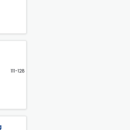
111-128
ą