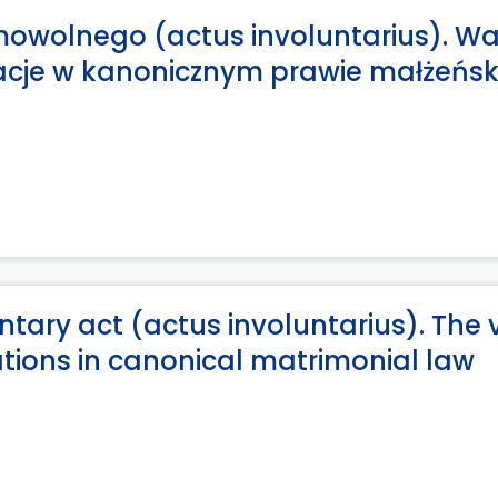
owolnego (actus involuntarius). Wa
acje w kanonicznym prawie małżeńs
ntary act (actus involuntarius). The 
cations in canonical matrimonial law