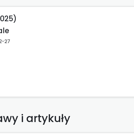
2025)
ale
2-27
wy i artykuły