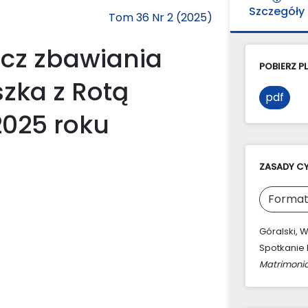
Szczegóły
Tom 36 Nr 2 (2025)
cz zbawiania
POBIERZ PL
szka z Rotą
pdf
2025 roku
ZASADY C
Format
Góralski, 
Spotkanie 
Matrimonia