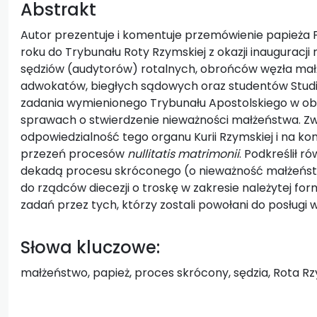
Abstrakt
Autor prezentuje i komentuje przemówienie papieża F
roku do Trybunału Roty Rzymskiej z okazji inaugurac
sędziów (audytorów) rotalnych, obrońców węzła małż
adwokatów, biegłych sądowych oraz studentów Studi
zadania wymienionego Trybunału Apostolskiego w ob
sprawach o stwierdzenie nieważności małżeństwa. Zw
odpowiedzialność tego organu Kurii Rzymskiej i na 
przezeń procesów
nullitatis matrimonii
. Podkreślił 
dekadą procesu skróconego (o nieważność małżeńst
do rządców diecezji o troskę w zakresie należytej fo
zadań przez tych, którzy zostali powołani do posługi 
Słowa kluczowe:
małżeństwo, papież, proces skrócony, sędzia, Rota R