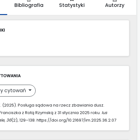
Bibliografia
Statystyki
Autorzy
IKI
YTOWANIA
y cytowań
W. (2025). Posługa sądowa na rzecz zbawiania dusz.
Franciszka z Rotą Rzymską z 31 stycznia 2025 roku.
Ius
le
,
36
(2), 129–138. https://doi.org/10.21697/im.2025.36.2.07