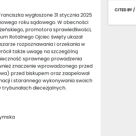
CITED BY /
ranciszka wygłoszone 31 stycznia 2025
ji nowego roku sądowego. W obecności
eńskiego, promotora sprawiedliwości,
um Rotalnego Ojciec święty ukazał
szarze rozpoznawania i orzekania w
rócił także uwagę na szczególną
konieczność sprawnego prowadzenia
również znaczenie wprowadzonego przed
wa) przed biskupem oraz zaapelował
rmacji i starannego wykonywania swoich
w trybunałach diecezjalnych.
zymska