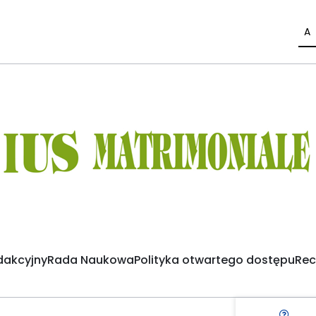
A
dakcyjny
Rada Naukowa
Polityka otwartego dostępu
Rec