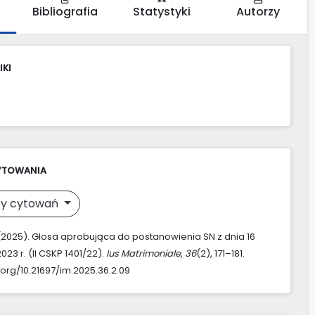
Bibliografia
Statystyki
Autorzy
IKI
YTOWANIA
y cytowań
 (2025). Glosa aprobująca do postanowienia SN z dnia 16
023 r. (II CSKP 1401/22).
Ius Matrimoniale
,
36
(2), 171–181.
.org/10.21697/im.2025.36.2.09