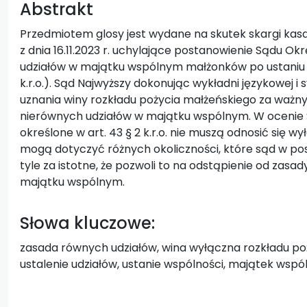
Abstrakt
Przedmiotem glosy jest wydane na skutek skargi kas
z dnia 16.11.2023 r. uchylające postanowienie Sądu O
udziałów w majątku wspólnym małżonków po ustaniu w
k.r.o.). Sąd Najwyższy dokonując wykładni językowej i s
uznania winy rozkładu pożycia małżeńskiego za waż
nierównych udziałów w majątku wspólnym. W ocenie
określone w art. 43 § 2 k.r.o. nie muszą odnosić się w
mogą dotyczyć różnych okoliczności, które sąd w po
tyle za istotne, że pozwoli to na odstąpienie od za
majątku wspólnym.
Słowa kluczowe:
zasada równych udziałów, wina wyłączna rozkładu po
ustalenie udziałów, ustanie wspólności, majątek wspó