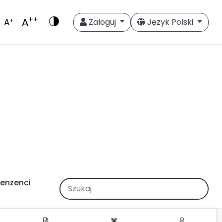
++
A
+
A
Zaloguj
Język Polski
enzenci