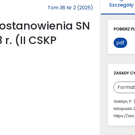
Szczegóły
Tom 36 Nr 2 (2025)
ostanowienia SN
POBIERZ PL
 r. (II CSKP
pdf
ZASADY C
Format
Gałdyn, P.
listopada 2
https://doi