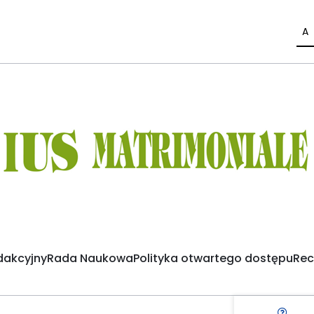
A
dakcyjny
Rada Naukowa
Polityka otwartego dostępu
Rec