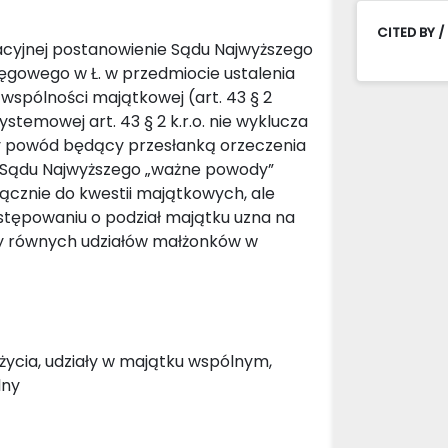
CITED BY /
acyjnej postanowienie Sądu Najwyższego
kręgowego w Ł. w przedmiocie ustalenia
spólności majątkowej (art. 43 § 2
ystemowej art. 43 § 2 k.r.o. nie wyklucza
ny powód będący przesłanką orzeczenia
 Sądu Najwyższego „ważne powody”
yłącznie do kwestii majątkowych, ale
stępowaniu o podział majątku uzna na
sady równych udziałów małżonków w
życia, udziały w majątku wspólnym,
lny