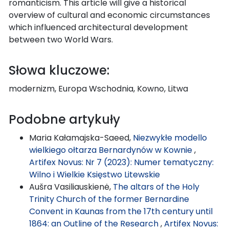
romanticism. This article will give a historical
overview of cultural and economic circumstances
which influenced architectural development
between two World Wars.
Słowa kluczowe:
modernizm, Europa Wschodnia, Kowno, Litwa
Podobne artykuły
Maria Kałamajska-Saeed,
Niezwykłe modello
wielkiego ołtarza Bernardynów w Kownie
,
Artifex Novus: Nr 7 (2023): Numer tematyczny:
Wilno i Wielkie Księstwo Litewskie
Aušra Vasiliauskienė,
The altars of the Holy
Trinity Church of the former Bernardine
Convent in Kaunas from the 17th century until
1864: an Outline of the Research
,
Artifex Novus: