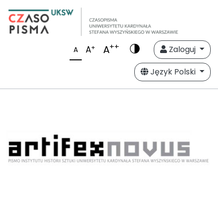
++
A
+
A
Zaloguj
A
Język Polski