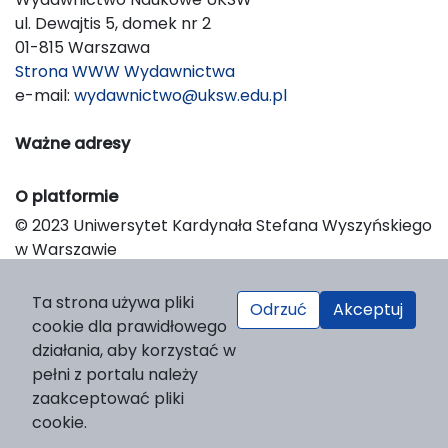
ul. Dewajtis 5, domek nr 2
01-815 Warszawa
Strona WWW Wydawnictwa
e-mail:
wydawnictwo@uksw.edu.pl
Ważne adresy
O platformie
© 2023 Uniwersytet Kardynała Stefana Wyszyńskiego
w Warszawie
Support & Customization by LIBCOM
Platform & Workflow by OJS/PKP
Ta strona używa pliki
Odrzuć
Akceptuj
cookie dla prawidłowego
działania, aby korzystać w
pełni z portalu należy
zaakceptować pliki
cookie.