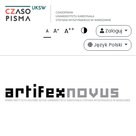
++
A
+
A
Zaloguj
A
Język Polski