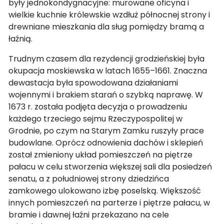
były jednokondygnacyjne: murowane oficyna i
wielkie kuchnie królewskie wzdłuż północnej strony i
drewniane mieszkania dla sług pomiędzy bramą a
łaźnią.
Trudnym czasem dla rezydencji grodzieńskiej była
okupacja moskiewska w latach 1655–1661. Znaczna
dewastacja była spowodowana działaniami
wojennymi i brakiem starań o szybką naprawę. W
1673 r. została podjęta decyzja o prowadzeniu
każdego trzeciego sejmu Rzeczypospolitej w
Grodnie, po czym na Starym Zamku ruszyły prace
budowlane. Oprócz odnowienia dachów i sklepień
został zmieniony układ pomieszczeń na piętrze
pałacu w celu stworzenia większej sali dla posiedzeń
senatu, a z południowej strony dziedzińca
zamkowego ulokowano izbę poselską. Większość
innych pomieszczeń na parterze i piętrze pałacu, w
bramie i dawnej łaźni przekazano na cele