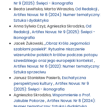
Nr 9 (2025): Święci - ikonografia
Beata Lewińska, Marta Wiraszka,
Od Redakcji
,
Artifex Novus: Nr 8 (2024): Numer tematyczny:
Sztuka i dydaktyka
Anna Sylwia Czyż, Agnieszka Skrodzka,
Od
Redakcji
,
Artifex Novus: Nr 9 (2025): Święci -
ikonografia
Jacek Żukowski,
„Obraz Króla Jegomości
szablami posiekli”. Rytualne niszczenie
wizerunków polskich królów podczas potopu
szwedzkiego oraz jego europejski kontekst
,
Artifex Novus: Nr 6 (2022): Numer tematyczny:
Sztuka sprzeciwu
Janusz Stanisław Pasierb,
Eschatyczna
perspektywa kultury
,
Artifex Novus: Nr 9
(2025): Święci - ikonografia
Agnieszka Skrodzka,
Wspomnienie o Prof.
Jakubie Pokorze
,
Artifex Novus: Nr 8 (2024):
Numer tematyczny: Sztuka i dydaktyka