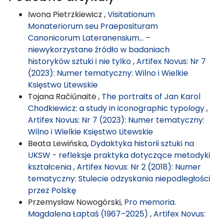
Iwona Pietrzkiewicz ,
Visitationum
Monateriorum seu Praeposituram
Canonicorum Lateranensium… –
niewykorzystane źródło w badaniach
historyków sztuki i nie tylko
,
Artifex Novus: Nr 7
(2023): Numer tematyczny: Wilno i Wielkie
Księstwo Litewskie
Tojana Račiūnaitė ,
The portraits of Jan Karol
Chodkiewicz: a study in iconographic typology
,
Artifex Novus: Nr 7 (2023): Numer tematyczny:
Wilno i Wielkie Księstwo Litewskie
Beata Lewińska,
Dydaktyka historii sztuki na
UKSW - refleksje praktyka dotyczące metodyki
kształcenia
,
Artifex Novus: Nr 2 (2018): Numer
tematyczny: Stulecie odzyskania niepodległości
przez Polskę
Przemysław Nowogórski,
Pro memoria.
Magdalena Łaptaś (1967–2025)
,
Artifex Novus: