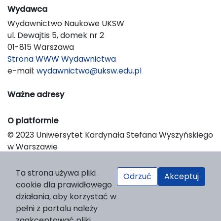
Wydawca
Wydawnictwo Naukowe UKSW
ul. Dewajtis 5, domek nr 2
01-815 Warszawa
Strona WWW Wydawnictwa
e-mail:
wydawnictwo@uksw.edu.pl
Ważne adresy
O platformie
© 2023 Uniwersytet Kardynała Stefana Wyszyńskiego
w Warszawie
Support & Customization by LIBCOM
Platform & Workflow by OJS/PKP
Ta strona używa pliki
Odrzuć
Akceptuj
cookie dla prawidłowego
działania, aby korzystać w
pełni z portalu należy
zaakceptować pliki