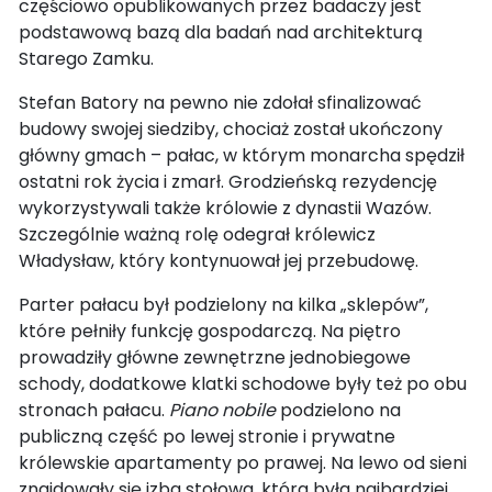
częściowo opublikowanych przez badaczy jest
podstawową bazą dla badań nad architekturą
Starego Zamku.
Stefan Batory na pewno nie zdołał sfinalizować
budowy swojej siedziby, chociaż został ukończony
główny gmach – pałac, w którym monarcha spędził
ostatni rok życia i zmarł. Grodzieńską rezydencję
wykorzystywali także królowie z dynastii Wazów.
Szczególnie ważną rolę odegrał królewicz
Władysław, który kontynuował jej przebudowę.
Parter pałacu był podzielony na kilka „sklepów”,
które pełniły funkcję gospodarczą. Na piętro
prowadziły główne zewnętrzne jednobiegowe
schody, dodatkowe klatki schodowe były też po obu
stronach pałacu.
Piano nobile
podzielono na
publiczną część po lewej stronie i prywatne
królewskie apartamenty po prawej. Na lewo od sieni
znajdowały się izba stołowa, która była najbardziej