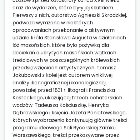
czasów sprzed katastrofy końca XVIII wieku
oraz do wydarzeń, które były jej skutkiem.
Pierwszy z nich, autorstwa Agnieszki Skrodzkiej,
podważa wyrażane w niektórych
opracowaniach przekonanie o aktywnym
udziale króla Stanisława Augusta w działaniach
lóż masońskich, które było pożywką dla
dociekań o ukrytych masońskich wątkach
treściowych w poszczególnych królewskich
przedsięwzięciach artystycznych. Tomasz
Jakubowski z kolei jest autorem wnikliwej
analizy ikonograficznej i ikonologicznej
powstałej przed 1831 r. litografii Franciszka
Kosteckiego, ukazującej trzech bohaterskich
wodzów: Tadeusza Kościuszkę, Henryka
Dąbrowskiego i księcia Józefa Poniatowskiego,
których wyobrażenia kontynuują główne treści
programu ideowego Sali Rycerskiej Zamku
Warszawskiego; treści przekazywane przez