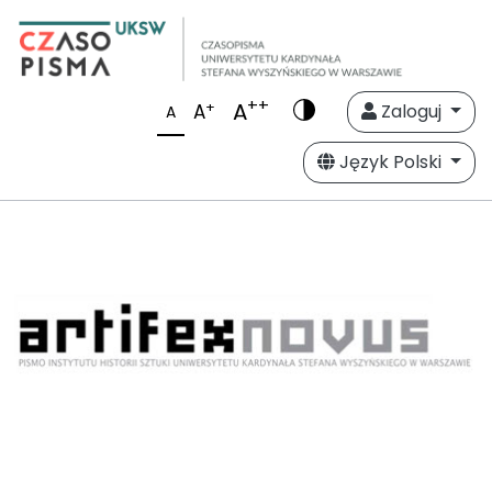
++
A
+
A
Zaloguj
A
Język Polski