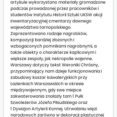
artykule wykorzystano materiały gromadzone
podczas prowadzonej przez pracowników i
studentów Instytutu Historii Sztuki UKSW akcji
inwentaryzacyjnej cmentarzy dawnego
województwa tarnopolskiego.
Zaprezentowano rodzaje nagrobków,
kompozycji bardziej złożonych i
wzbogaconych pomnikami nagrobnymi, a
także obiekty o charakterze kaplicowym i
większe zespoły, jak nekropolie wojenne.
Warszawy dotyczy tekst Weroniki Chrósny,
przypominający nam dzieje funkcjonowania i
zabudowy koszar kawaleryjskich przy
Łazienkach Warszawskich w okresie
międzywojennym, gdy swe miejsce
zakwaterowania znalazły tam 1 Pułk
Szwoleżerów Józefa Piłsudskiego oraz
1 Dywizjon Artylerii Konnej. Utrwalaniu więzi
narodowych zarówno w dekoracji plastycznej