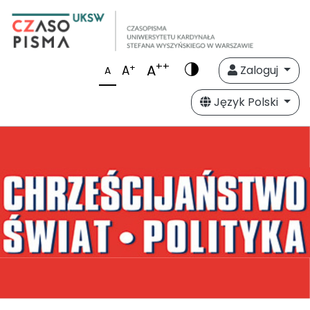
++
A
+
A
Zaloguj
A
Język Polski