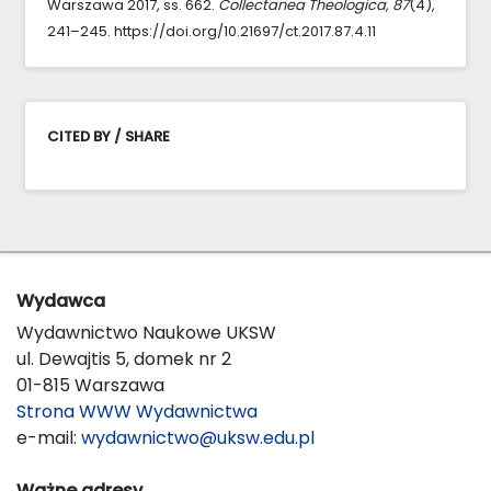
Warszawa 2017, ss. 662.
Collectanea Theologica
,
87
(4),
241–245. https://doi.org/10.21697/ct.2017.87.4.11
CITED BY / SHARE
Wydawca
Wydawnictwo Naukowe UKSW
ul. Dewajtis 5, domek nr 2
01-815 Warszawa
Strona WWW Wydawnictwa
e-mail:
wydawnictwo@uksw.edu.pl
Ważne adresy