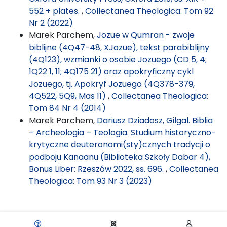
552 + plates.
,
Collectanea Theologica: Tom 92
Nr 2 (2022)
Marek Parchem,
Jozue w Qumran - zwoje
biblijne (4Q47-48, XJozue), tekst parabiblijny
(4Q123), wzmianki o osobie Jozuego (CD 5, 4;
1Q22 1, 11; 4Q175 21) oraz apokryficzny cykl
Jozuego, tj. Apokryf Jozuego (4Q378-379,
4Q522, 5Q9, Mas 11)
,
Collectanea Theologica:
Tom 84 Nr 4 (2014)
Marek Parchem,
Dariusz Dziadosz, Gilgal. Biblia
– Archeologia – Teologia. Studium historyczno-
krytyczne deuteronomi(sty)cznych tradycji o
podboju Kanaanu (Biblioteka Szkoły Dabar 4),
Bonus Liber: Rzeszów 2022, ss. 696.
,
Collectanea
Theologica: Tom 93 Nr 3 (2023)