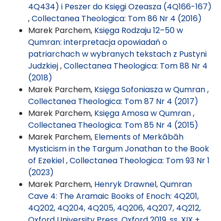
4Q434) i Peszer do Księgi Ozeasza (4Q166-167)
,
Collectanea Theologica: Tom 86 Nr 4 (2016)
Marek Parchem,
Księga Rodzaju 12–50 w
Qumran: interpretacja opowiadań o
patriarchach w wybranych tekstach z Pustyni
Judzkiej
,
Collectanea Theologica: Tom 88 Nr 4
(2018)
Marek Parchem,
Księga Sofoniasza w Qumran
,
Collectanea Theologica: Tom 87 Nr 4 (2017)
Marek Parchem,
Księga Amosa w Qumran
,
Collectanea Theologica: Tom 85 Nr 4 (2015)
Marek Parchem,
Elements of Merkābāh
Mysticism in the Targum Jonathan to the Book
of Ezekiel
,
Collectanea Theologica: Tom 93 Nr 1
(2023)
Marek Parchem,
Henryk Drawnel, Qumran
Cave 4: The Aramaic Books of Enoch: 4Q201,
4Q202, 4Q204, 4Q205, 4Q206, 4Q207, 4Q212,
Oxford University Press, Oxford 2019, ss. XIX +