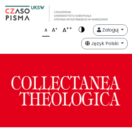
++
A
+
A
Zaloguj
A
Język Polski