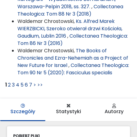
Warszawa-Pelpin 2018, ss. 327.
,
Collectanea
Theologica: Tom 88 Nr 3 (2018)
Waldemar Chrostowski,
Ks. Alfred Marek
WIERZBICKI, Szeroko otwierał drzwi Kościoła,
Gaudium, Lublin 2016
,
Collectanea Theologica:
Tom 86 Nr 3 (2016)
Waldemar Chrostowski,
The Books of
Chronicles and Ezra-Nehemiah as a Project of
New Future for Israel
,
Collectanea Theologica:
Tom 90 Nr 5 (2020): Fasciculus specialis
1
2
3
4
5
6
7
>
>>
Szczegóły
Statystyki
Autorzy
POBIERZ PLIKI