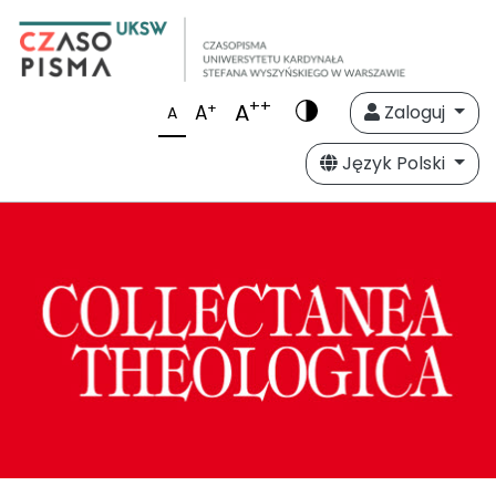
++
A
+
A
Zaloguj
A
Język Polski