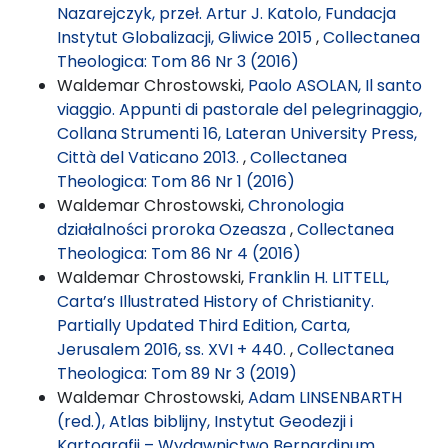
Nazarejczyk, przeł. Artur J. Katolo, Fundacja
Instytut Globalizacji, Gliwice 2015
,
Collectanea
Theologica: Tom 86 Nr 3 (2016)
Waldemar Chrostowski,
Paolo ASOLAN, Il santo
viaggio. Appunti di pastorale del pelegrinaggio,
Collana Strumenti 16, Lateran University Press,
Città del Vaticano 2013.
,
Collectanea
Theologica: Tom 86 Nr 1 (2016)
Waldemar Chrostowski,
Chronologia
działalności proroka Ozeasza
,
Collectanea
Theologica: Tom 86 Nr 4 (2016)
Waldemar Chrostowski,
Franklin H. LITTELL,
Carta’s Illustrated History of Christianity.
Partially Updated Third Edition, Carta,
Jerusalem 2016, ss. XVI + 440.
,
Collectanea
Theologica: Tom 89 Nr 3 (2019)
Waldemar Chrostowski,
Adam LINSENBARTH
(red.), Atlas biblijny, Instytut Geodezji i
Kartografii – Wydawnictwo Bernardinum,