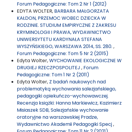
Forum Pedagogiczne: Tom 2 Nr 1 (2012)
EDYTA WOLTER,
BARBARA MAŁGORZATA
KAŁDON, PRZEMOC WOBEC DZIECKA W
RODZINIE. STUDIUM EMPIRYCZNE Z ZAKRESU
KRYMINOLOGII I PRAWA, WYDAWNICTWO
UNIWERSYTETU KARDYNAŁA STEFANA
WYSZYŃSKIEGO, WARSZAWA 2014, SS. 280.
,
Forum Pedagogiczne: Tom 5 Nr 2 (2015)
Edyta Wolter,
WYCHOWANIE EKOLOGICZNE W
DRUGIEJ RZECZPOSPOLITEJ
,
Forum
Pedagogiczne: Tom 1 Nr 2 (2011)
Edyta Wolter,
Z badań naukowych nad
problematyką wychowania salezjańskiego,
pedagogiki opiekuńczo-wychowawczej.
Recenzja książki: Hanna Markiewicz, Kazimierz
Misiaszek SDB, Salezjańskie wychowanie
oratoryjne na warszawskiej Pradze,
Wydawnictwo Akademii Pedagogiki Specj
,
Forum Pedagogiczne: Tom 11 Nr 2 (2021)