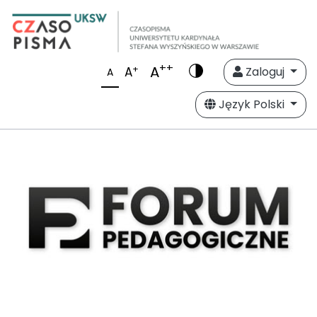
++
A
+
A
Zaloguj
A
Język Polski