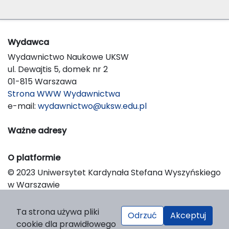
Wydawca
Wydawnictwo Naukowe UKSW
ul. Dewajtis 5, domek nr 2
01-815 Warszawa
Strona WWW Wydawnictwa
e-mail:
wydawnictwo@uksw.edu.pl
Ważne adresy
O platformie
© 2023 Uniwersytet Kardynała Stefana Wyszyńskiego
w Warszawie
Support & Customization by LIBCOM
Platform & Workflow by OJS/PKP
Ta strona używa pliki
Odrzuć
Akceptuj
cookie dla prawidłowego