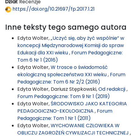
Dział:
Recenzje
https://doi.org/10.21697/fp.2017.1.21
Inne teksty tego samego autora
Edyta Wolter,
„Uczyć się, aby żyć wspólnie” w
koncepcji Międzynarodowej Komisji do spraw
Edukacji dla XXI wieku
,
Forum Pedagogiczne:
Tom 6 Nr 1 (2016)
Edyta Wolter,
W trosce o świadomość
ekologiczną społeczeństwa XXI wieku
,
Forum
Pedagogiczne: Tom 6 Nr 2/2 (2016)
Edyta Wolter, Dariusz Stępkowski,
Od redakcji
,
Forum Pedagogiczne: Tom 9 Nr 1 (2019)
Edyta Wolter,
ŚRODOWISKO JAKO KATEGORIA
PEDAGOGICZNO-EKOLOGICZNA
,
Forum
Pedagogiczne: Tom 1 Nr 1 (2011)
Edyta Wolter,
WYCHOWANIE CZŁOWIEKA W
OBLICZU ZAGROŻEŃ CYWILIZACJI TECHNICZNEJ
,