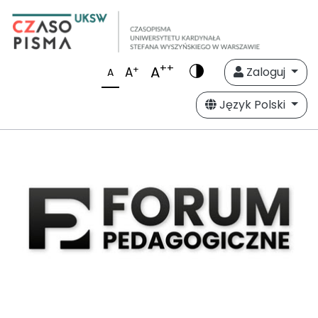
++
A
+
A
Zaloguj
A
Język Polski