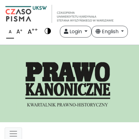
++
A
+
A
Login
English
A