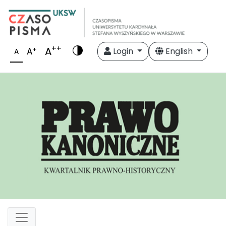
++
A
+
A
Login
English
A