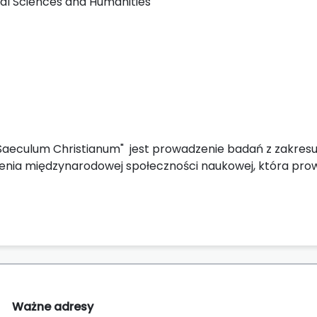
ial Sciences and Humanities
culum Christianum" jest prowadzenie badań z zakresu h
worzenia międzynarodowej społeczności naukowej, która pro
Ważne adresy