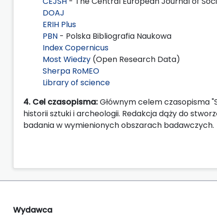
CEJSH
- The Central European Journal of Soc
DOAJ
ERIH Plus
PBN
- Polska Bibliografia Naukowa
Index Copernicus
Most Wiedzy
(Open Research Data)
Sherpa RoMEO
Library of science
4. Cel czasopisma:
Głównym celem czasopisma "Sae
historii sztuki i archeologii. Redakcja dąży do st
badania w wymienionych obszarach badawczych.
Wydawca