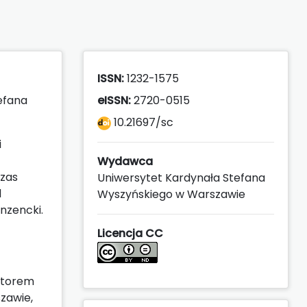
ISSN:
1232-1575
efana
eISSN:
2720-0515
10.21697/sc
i
Wydawca
czas
Uniwersytet Kardynała Stefana
d
Wyszyńskiego w Warszawie
nzencki.
Licencja CC
ktorem
zawie,