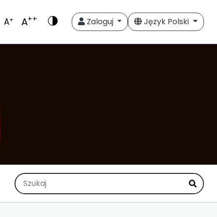
++
A
+
A
Zaloguj
Język Polski