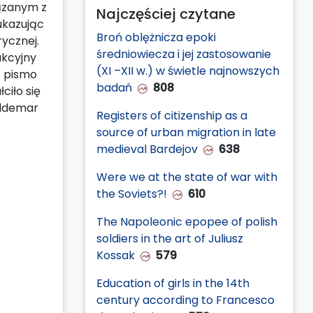
iązanym z
Najczęściej czytane
ukazując
Broń oblężnicza epoki
rycznej.
średniowiecza i jej zastosowanie
akcyjny
(XI –XII w.) w świetle najnowszych
o pismo
badań
808
ciło się
aldemar
Registers of citizenship as a
source of urban migration in late
medieval Bardejov
638
Were we at the state of war with
the Soviets?!
610
The Napoleonic epopee of polish
soldiers in the art of Juliusz
Kossak
579
Education of girls in the 14th
century according to Francesco