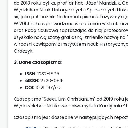
do 2013 roku był ks. prof. dr hab. Józef Mandziuk
Wydziałem Nauk Historycznych i Społecznych Uniw
się jako półrocznik. Na łamach pisma ukazywały się a
W 2014 roku wprowadzono wiele zmian w strukturz
oraz Radę Naukową zapraszając do niej profesorów 
uzyskało nową szatę graficzną, zmieniło nazwę na 
w rocznik związany z Instytutem Nauk Historyczny
Graczyk.
3. Dane czasopisma:
ISSN:
1232-1575
eISSN:
2720-0515
DOI:
10.21697/sc
Czasopismo "Saeculum Christianum" od 2019 roku j
Wydawnictwo Naukowe Uniwersytetu Kardynała St
Czasopismo jest dostępne w następujących repoz