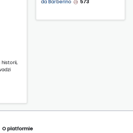
da Barberino
573
istorii,
wadzi
O platformie