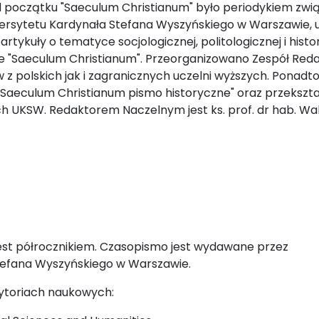
. Od początku "Saeculum Christianum" było periodykiem zw
ersytetu Kardynała Stefana Wyszyńskiego w Warszawie, 
rtykuły o tematyce socjologicznej, politologicznej i histo
e "Saeculum Christianum". Przeorganizowano Zespół Red
z polskich jak i zagranicznych uczelni wyższych. Ponadt
"Saeculum Christianum pismo historyczne" oraz przekształ
ch UKSW. Redaktorem Naczelnym jest ks. prof. dr hab. W
est półrocznikiem. Czasopismo jest wydawane przez
efana Wyszyńskiego w Warszawie.
ytoriach naukowych: