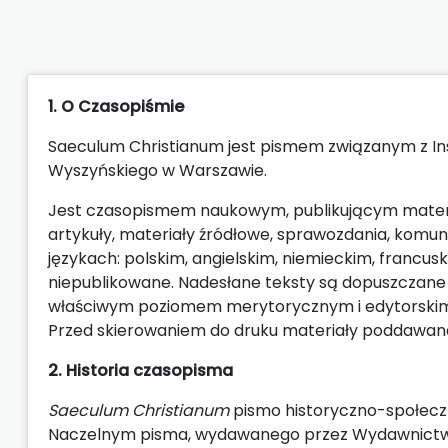
1. O Czasopiśmie
Saeculum Christianum jest pismem związanym z In
Wyszyńskiego w Warszawie.
Jest czasopismem naukowym, publikującym materiały
artykuły, materiały źródłowe, sprawozdania, komun
językach: polskim, angielskim, niemieckim, francus
niepublikowane. Nadesłane teksty są dopuszczane
właściwym poziomem merytorycznym i edytorskim 
Przed skierowaniem do druku materiały poddawane 
2. Historia czasopisma
Saeculum Christianum
pismo historyczno-społeczn
Naczelnym pisma, wydawanego przez Wydawnictwo