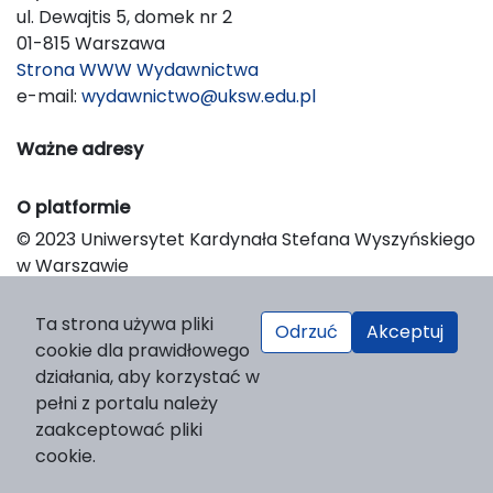
ul. Dewajtis 5, domek nr 2
01-815 Warszawa
Strona WWW Wydawnictwa
e-mail:
wydawnictwo@uksw.edu.pl
Ważne adresy
O platformie
© 2023 Uniwersytet Kardynała Stefana Wyszyńskiego
w Warszawie
Support & Customization by LIBCOM
Platform & Workflow by OJS/PKP
Ta strona używa pliki
Odrzuć
Akceptuj
cookie dla prawidłowego
działania, aby korzystać w
pełni z portalu należy
zaakceptować pliki
cookie.