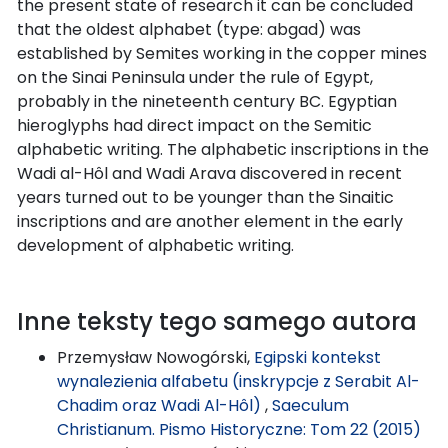
the present state of research it can be concluded
that the oldest alphabet (type: abgad) was
established by Semites working in the copper mines
on the Sinai Peninsula under the rule of Egypt,
probably in the nineteenth century BC. Egyptian
hieroglyphs had direct impact on the Semitic
alphabetic writing. The alphabetic inscriptions in the
Wadi al-Hôl and Wadi Arava discovered in recent
years turned out to be younger than the Sinaitic
inscriptions and are another element in the early
development of alphabetic writing.
Inne teksty tego samego autora
Przemysław Nowogórski,
Egipski kontekst
wynalezienia alfabetu (inskrypcje z Serabit Al-
Chadim oraz Wadi Al-Hôl)
,
Saeculum
Christianum. Pismo Historyczne: Tom 22 (2015)