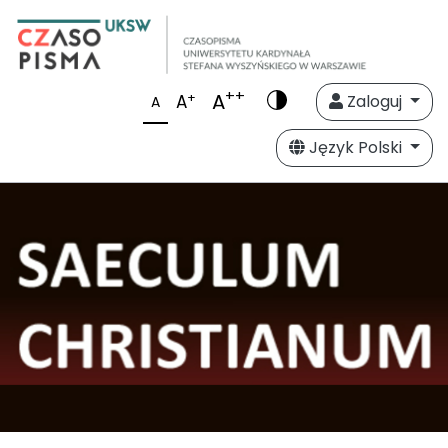
++
A
+
A
Zaloguj
A
Język Polski