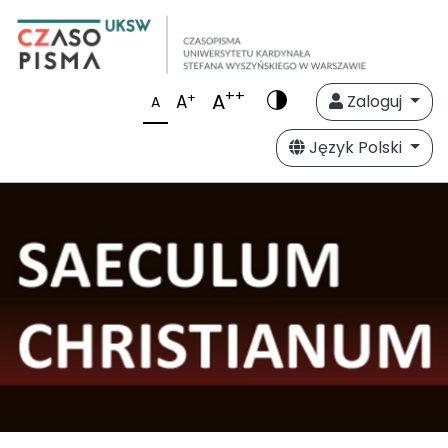
++
A
+
A
Zaloguj
A
Język Polski