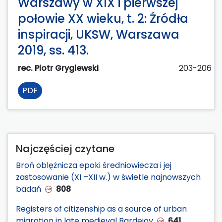
Warszawy w XIX i pierwszej
połowie XX wieku, t. 2: Źródła
inspiracji, UKSW, Warszawa
2019, ss. 413.
rec. Piotr Gryglewski
203-206
PDF
Najczęściej czytane
Broń oblężnicza epoki średniowiecza i jej
zastosowanie (XI –XII w.) w świetle najnowszych
badań
808
Registers of citizenship as a source of urban
migration in late medieval Bardejov
641