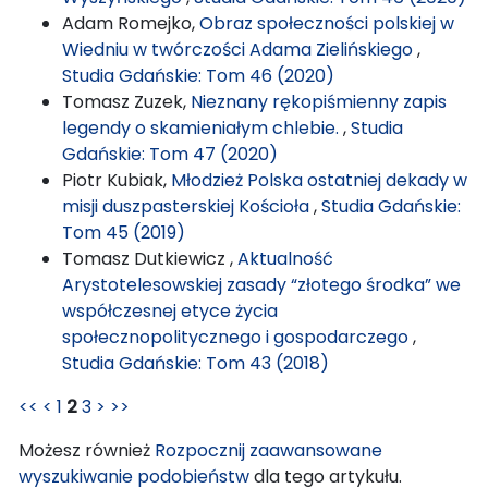
Adam Romejko,
Obraz społeczności polskiej w
Wiedniu w twórczości Adama Zielińskiego
,
Studia Gdańskie: Tom 46 (2020)
Tomasz Zuzek,
Nieznany rękopiśmienny zapis
legendy o skamieniałym chlebie.
,
Studia
Gdańskie: Tom 47 (2020)
Piotr Kubiak,
Młodzież Polska ostatniej dekady w
misji duszpasterskiej Kościoła
,
Studia Gdańskie:
Tom 45 (2019)
Tomasz Dutkiewicz ,
Aktualność
Arystotelesowskiej zasady “złotego środka” we
współczesnej etyce życia
społecznopolitycznego i gospodarczego
,
Studia Gdańskie: Tom 43 (2018)
<<
<
1
2
3
>
>>
Możesz również
Rozpocznij zaawansowane
wyszukiwanie podobieństw
dla tego artykułu.