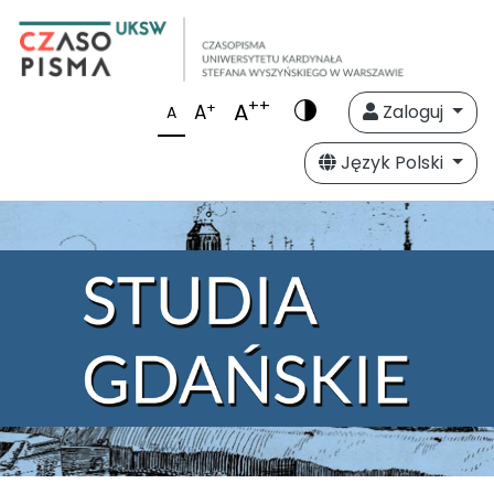
++
A
+
A
Zaloguj
A
Język Polski