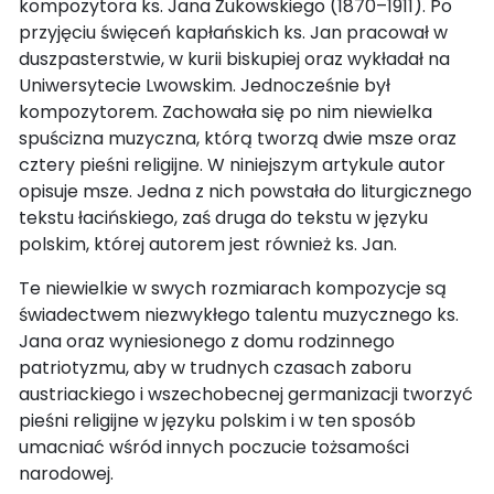
kompozytora ks. Jana Żukowskiego (1870–1911). Po
przyjęciu święceń kapłańskich ks. Jan pracował w
duszpasterstwie, w kurii biskupiej oraz wykładał na
Uniwersytecie Lwowskim. Jednocześnie był
kompozytorem. Zachowała się po nim niewielka
spuścizna muzyczna, którą tworzą dwie msze oraz
cztery pieśni religijne. W niniejszym artykule autor
opisuje msze. Jedna z nich powstała do liturgicznego
tekstu łacińskiego, zaś druga do tekstu w języku
polskim, której autorem jest również ks. Jan.
Te niewielkie w swych rozmiarach kompozycje są
świadectwem niezwykłego talentu muzycznego ks.
Jana oraz wyniesionego z domu rodzinnego
patriotyzmu, aby w trudnych czasach zaboru
austriackiego i wszechobecnej germanizacji tworzyć
pieśni religijne w języku polskim i w ten sposób
umacniać wśród innych poczucie tożsamości
narodowej.