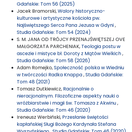
Gdańskie: Tom 56 (2025)
Jacek Bramorski,
Walory historyczno-
kulturowe i artystyczne kościoła pw.
Najświętszego Serca Pana Jezusa w Gdyni
,
Studia Gdańskie: Tom 54 (2024)
S. M. JANA OD TRÓJCY PRZENAJŚWIĘTSZEJ OVE
MAŁGORZATA PARCHENIAK,
Teologia postu w
ascezie i mistyce bł. Doroty z Mątów Wielkich
,
Studia Gdańskie: Tom 58 (2026)
Adam Romejko,
Społeczność polska w Wiedniu
w twórczości Radka Knappa
,
Studia Gdańskie:
Tom 48 (2021)
Tomasz Dutkiewicz,
Racjonalnie o
nieracjonalnym. Filozoficzne aspekty nauki o
wróżbiarstwie i magii św. Tomasza z Akwinu
,
Studia Gdańskie: Tom 46 (2020)
Ireneusz Werbiński,
Przesłanie świętości
kapłańskiej Sługi Bożego Kardynała Stefana
Wyszyńskiego
,
Studia Gdańskie: Tom 46 (2020)