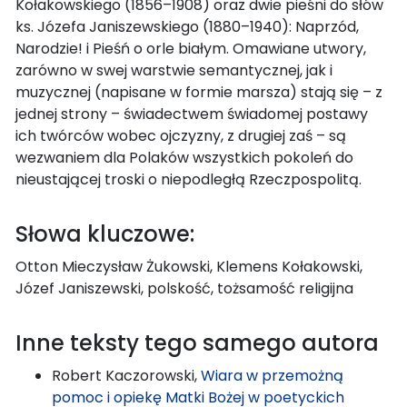
Kołakowskiego (1856–1908) oraz dwie pieśni do słów
ks. Józefa Janiszewskiego (1880–1940): Naprzód,
Narodzie! i Pieśń o orle białym. Omawiane utwory,
zarówno w swej warstwie semantycznej, jak i
muzycznej (napisane w formie marsza) stają się – z
jednej strony – świadectwem świadomej postawy
ich twórców wobec ojczyzny, z drugiej zaś – są
wezwaniem dla Polaków wszystkich pokoleń do
nieustającej troski o niepodległą Rzeczpospolitą.
Słowa kluczowe:
Otton Mieczysław Żukowski, Klemens Kołakowski,
Józef Janiszewski, polskość, tożsamość religijna
Inne teksty tego samego autora
Robert Kaczorowski,
Wiara w przemożną
pomoc i opiekę Matki Bożej w poetyckich