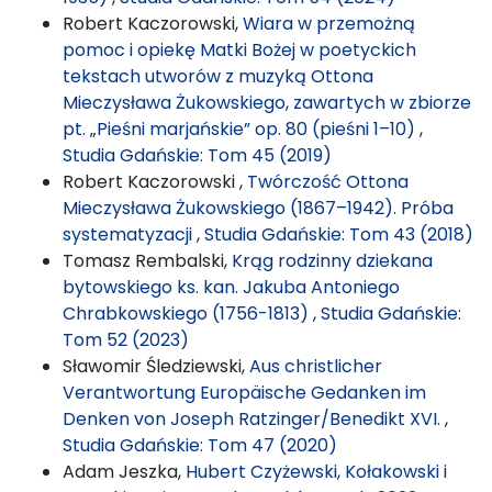
Robert Kaczorowski,
Wiara w przemożną
pomoc i opiekę Matki Bożej w poetyckich
tekstach utworów z muzyką Ottona
Mieczysława Żukowskiego, zawartych w zbiorze
pt. „Pieśni marjańskie” op. 80 (pieśni 1–10)
,
Studia Gdańskie: Tom 45 (2019)
Robert Kaczorowski ,
Twórczość Ottona
Mieczysława Żukowskiego (1867–1942). Próba
systematyzacji
,
Studia Gdańskie: Tom 43 (2018)
Tomasz Rembalski,
Krąg rodzinny dziekana
bytowskiego ks. kan. Jakuba Antoniego
Chrabkowskiego (1756-1813)
,
Studia Gdańskie:
Tom 52 (2023)
Sławomir Śledziewski,
Aus christlicher
Verantwortung Europäische Gedanken im
Denken von Joseph Ratzinger/Benedikt XVI.
,
Studia Gdańskie: Tom 47 (2020)
Adam Jeszka,
Hubert Czyżewski, Kołakowski i