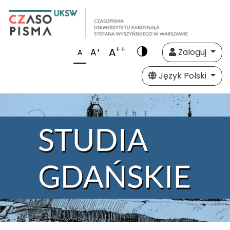
++
A
+
A
Zaloguj
A
Język Polski