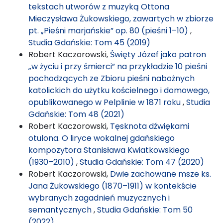
tekstach utworów z muzyką Ottona
Mieczysława Żukowskiego, zawartych w zbiorze
pt. „Pieśni marjańskie” op. 80 (pieśni 1–10)
,
Studia Gdańskie: Tom 45 (2019)
Robert Kaczorowski,
Święty Józef jako patron
„w życiu i przy śmierci” na przykładzie 10 pieśni
pochodzących ze Zbioru pieśni nabożnych
katolickich do użytku kościelnego i domowego,
opublikowanego w Pelplinie w 1871 roku
,
Studia
Gdańskie: Tom 48 (2021)
Robert Kaczorowski,
Tęsknota dźwiękami
otulona. O liryce wokalnej gdańskiego
kompozytora Stanisława Kwiatkowskiego
(1930–2010)
,
Studia Gdańskie: Tom 47 (2020)
Robert Kaczorowski,
Dwie zachowane msze ks.
Jana Żukowskiego (1870–1911) w kontekście
wybranych zagadnień muzycznych i
semantycznych
,
Studia Gdańskie: Tom 50
(2022)