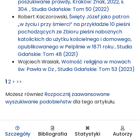
poszukiwanie prawdy, Kraków: Znak, 2022, s.
304.
,
Studia Gdańskie: Tom 50 (2022)
Robert Kaczorowski,
Święty Józef jako patron
„w życiu i przy śmierci” na przykładzie 10 pieśni
pochodzących ze Zbioru pieśni nabożnych
katolickich do użytku kościelnego i domowego,
opublikowanego w Pelplinie w 1871 roku
,
Studia
Gdańskie: Tom 48 (2021)
Wojciech Wasiak,
Wolność religijna w mowach
św. Pawła w Dz
,
Studia Gdańskie: Tom 53 (2023)
1
2
>
>>
Możesz również
Rozpocznij zaawansowane
wyszukiwanie podobieństw
dla tego artykułu.
Szczegóły
Bibliografia
Statystyki
Autorzy