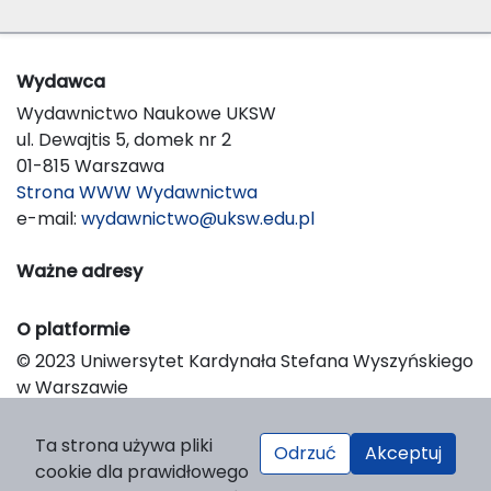
Wydawca
Wydawnictwo Naukowe UKSW
ul. Dewajtis 5, domek nr 2
01-815 Warszawa
Strona WWW Wydawnictwa
e-mail:
wydawnictwo@uksw.edu.pl
Ważne adresy
O platformie
© 2023 Uniwersytet Kardynała Stefana Wyszyńskiego
w Warszawie
Support & Customization by LIBCOM
Platform & Workflow by OJS/PKP
Ta strona używa pliki
Odrzuć
Akceptuj
cookie dla prawidłowego