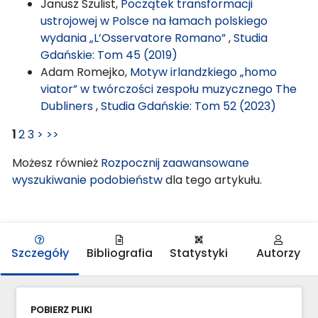
Janusz Szulist,
Początek transformacji
ustrojowej w Polsce na łamach polskiego
wydania „L’Osservatore Romano”
,
Studia
Gdańskie: Tom 45 (2019)
Adam Romejko,
Motyw irlandzkiego „homo
viator” w twórczości zespołu muzycznego The
Dubliners
,
Studia Gdańskie: Tom 52 (2023)
1
2
3
>
>>
Możesz również
Rozpocznij zaawansowane
wyszukiwanie podobieństw
dla tego artykułu.
Szczegóły
Bibliografia
Statystyki
Autorzy
POBIERZ PLIKI