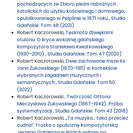
pochodzących ze Zbioru pieśni nabożnych
katolickich do użytku kościelnego i domowego,
opublikowanego w Pelplinie w 1871 roku
,
Studia
Gdańskie: Tom 48 (2021)
Robert Kaczorowski,
Tęsknota dźwiękami
otulona. O liryce wokalnej gdańskiego
kompozytora Stanisława Kwiatkowskiego
(1930–2010)
,
Studia Gdańskie: Tom 47 (2020)
Robert Kaczorowski,
Dwie zachowane msze ks.
Jana Żukowskiego (1870–1911) w kontekście
wybranych zagadnień muzycznych i
semantycznych
,
Studia Gdańskie: Tom 50
(2022)
Robert Kaczorowski ,
Twórczość Ottona
Mieczysława Żukowskiego (1867–1942). Próba
systematyzacji
,
Studia Gdańskie: Tom 43 (2018)
Robert Kaczorowski,
„Ta muzyka… taka przecież
cudna”. Troska o spuściznę kompozytorską
Jerzego Gablenza w listach wdowy po