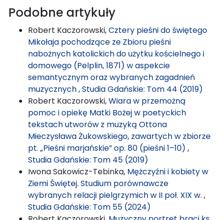
Podobne artykuły
Robert Kaczorowski,
Cztery pieśni do świętego
Mikołaja pochodzące ze Zbioru pieśni
nabożnych katolickich do użytku kościelnego i
domowego (Pelplin, 1871) w aspekcie
semantycznym oraz wybranych zagadnień
muzycznych
,
Studia Gdańskie: Tom 44 (2019)
Robert Kaczorowski,
Wiara w przemożną
pomoc i opiekę Matki Bożej w poetyckich
tekstach utworów z muzyką Ottona
Mieczysława Żukowskiego, zawartych w zbiorze
pt. „Pieśni marjańskie” op. 80 (pieśni 1–10)
,
Studia Gdańskie: Tom 45 (2019)
Iwona Sakowicz-Tebinka,
Mężczyźni i kobiety w
Ziemi Świętej. Studium porównawcze
wybranych relacji pielgrzymich w II poł. XIX w.
,
Studia Gdańskie: Tom 55 (2024)
Robert Kaczorowski,
Muzyczny portret braci ks.