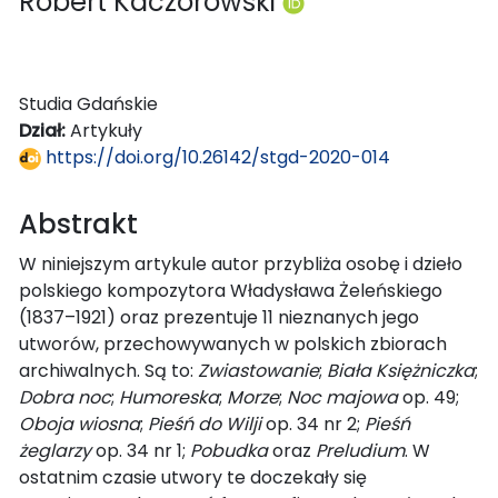
Robert Kaczorowski
Studia Gdańskie
Dział:
Artykuły
https://doi.org/10.26142/stgd-2020-014
Abstrakt
W niniejszym artykule autor przybliża osobę i dzieło
polskiego kompozytora Władysława Żeleńskiego
(1837–1921) oraz prezentuje 11 nieznanych jego
utworów, przechowywanych w polskich zbiorach
archiwalnych. Są to:
Zwiastowanie
;
Biała Księżniczka
;
Dobra noc
;
Humoreska
;
Morze
;
Noc majowa
op. 49;
Oboja wiosna
;
Pieśń do Wilji
op. 34 nr 2;
Pieśń
żeglarzy
op. 34 nr 1;
Pobudka
oraz
Preludium
. W
ostatnim czasie utwory te doczekały się