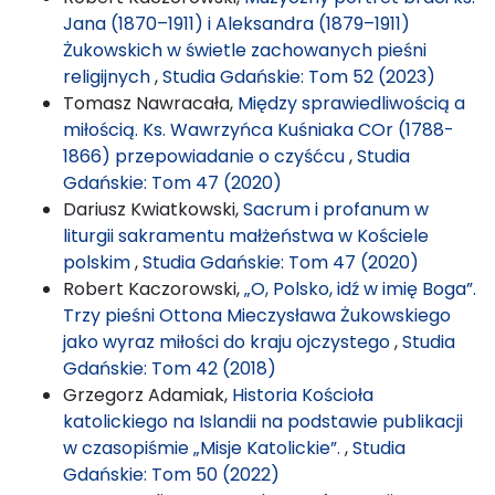
Jana (1870–1911) i Aleksandra (1879–1911)
Żukowskich w świetle zachowanych pieśni
religijnych
,
Studia Gdańskie: Tom 52 (2023)
Tomasz Nawracała,
Między sprawiedliwością a
miłością. Ks. Wawrzyńca Kuśniaka COr (1788-
1866) przepowiadanie o czyśćcu
,
Studia
Gdańskie: Tom 47 (2020)
Dariusz Kwiatkowski,
Sacrum i profanum w
liturgii sakramentu małżeństwa w Kościele
polskim
,
Studia Gdańskie: Tom 47 (2020)
Robert Kaczorowski,
„O, Polsko, idź w imię Boga”.
Trzy pieśni Ottona Mieczysława Żukowskiego
jako wyraz miłości do kraju ojczystego
,
Studia
Gdańskie: Tom 42 (2018)
Grzegorz Adamiak,
Historia Kościoła
katolickiego na Islandii na podstawie publikacji
w czasopiśmie „Misje Katolickie”.
,
Studia
Gdańskie: Tom 50 (2022)