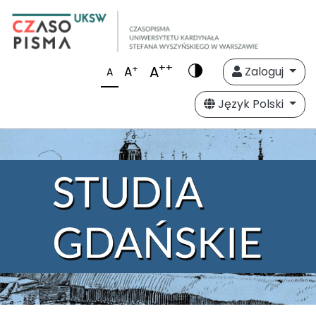
++
A
+
A
Zaloguj
A
Język Polski