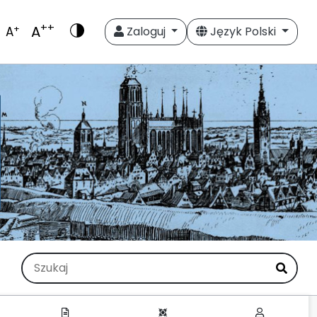
++
A
+
A
Zaloguj
Język Polski