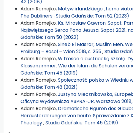
42 (2018)
Adam Romejko,
Motyw irlandzkiego „homo viato
The Dubliners
,
Studia Gdańskie: Tom 52 (2023)
Adam Romejko,
Ks. Mirosław Gawron, Sopot. Paraf
Najświętszego Serca Pana Jezusa, Sopot 2021, na
Gdańskie: Tom 50 (2022)
Adam Romejko,
Sineb El Masrar, Muslim Men. Wer 
Freiburg – Basel – Wien 2018, s. 255
,
Studia Gdań
Adam Romejko,
W trosce o austriacką szkołę. D
Klassenzimmer. Wie der Islam die Schulen veränd
Gdańskie: Tom 45 (2019)
Adam Romejko,
Społeczność polska w Wiedniu 
Gdańskie: Tom 48 (2021)
Adam Romejko,
Justyna Miecznikowska, Europeiza
Oficyna Wydawnicza ASPRA-JR, Warszawa 2018, 
Adam Romejko,
Dramatische Figuren des Glauben
Herausforderungen von heute. Sprawozdanie z 13
Theology
,
Studia Gdańskie: Tom 45 (2019)