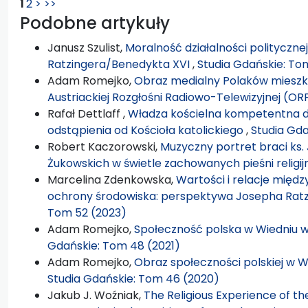
1
2
>
>>
Podobne artykuły
Janusz Szulist,
Moralność działalności polityczn
Ratzingera/Benedykta XVI
,
Studia Gdańskie: To
Adam Romejko,
Obraz medialny Polaków mieszk
Austriackiej Rozgłośni Radiowo-Telewizyjnej (OR
Rafał Dettlaff ,
Władza kościelna kompetentna d
odstąpienia od Kościoła katolickiego
,
Studia Gda
Robert Kaczorowski,
Muzyczny portret braci ks. 
Żukowskich w świetle zachowanych pieśni religi
Marcelina Zdenkowska,
Wartości i relacje międz
ochrony środowiska: perspektywa Josepha Rat
Tom 52 (2023)
Adam Romejko,
Społeczność polska w Wiedniu 
Gdańskie: Tom 48 (2021)
Adam Romejko,
Obraz społeczności polskiej w 
Studia Gdańskie: Tom 46 (2020)
Jakub J. Woźniak,
The Religious Experience of t