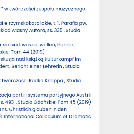
r” w twórczości zespołu muzycznego
ie rzymskokatolickie, t. 1, Parafia pw.
kład własny Autora, ss. 335
,
Studia
sie sind, was sie wollen, Herder,
skie: Tom 44 (2019)
yskusja nad książką Kulturkampf im
ert. Bericht einer Lehrerin
,
Studia
w twórczości Radka Knappa
,
Studia
cja partii i systemu partyjnego Austrii,
s. 493.
,
Studia Gdańskie: Tom 45 (2019)
s. Christlich glauben in den
. International Colloquium of Dramatic