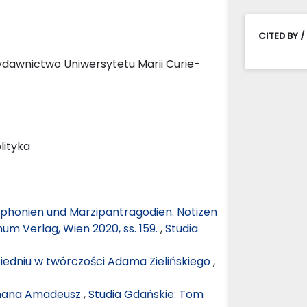
CITED BY /
Wydawnictwo Uniwersytetu Marii Curie-
lityka
phonien und Marzipantragödien. Notizen
m Verlag, Wien 2020, ss. 159.
,
Studia
Wiedniu w twórczości Adama Zielińskiego
,
rmana Amadeusz
,
Studia Gdańskie: Tom