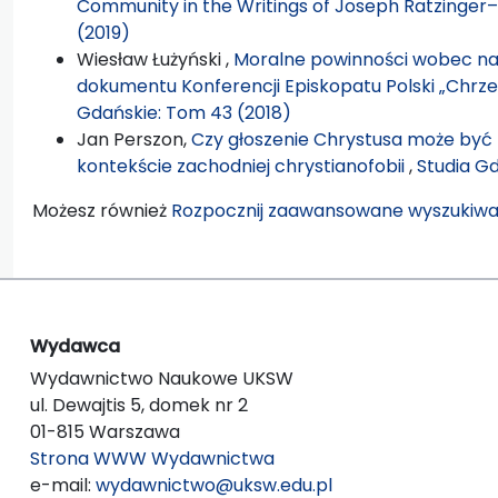
Community in the Writings of Joseph Ratzinger
(2019)
Wiesław Łużyński ,
Moralne powinności wobec nar
dokumentu Konferencji Episkopatu Polski „Chrześ
Gdańskie: Tom 43 (2018)
Jan Perszon,
Czy głoszenie Chrystusa może być fo
kontekście zachodniej chrystianofobii
,
Studia G
Możesz również
Rozpocznij zaawansowane wyszukiwa
Wydawca
Wydawnictwo Naukowe UKSW
ul. Dewajtis 5, domek nr 2
01-815 Warszawa
Strona WWW Wydawnictwa
e-mail:
wydawnictwo@uksw.edu.pl