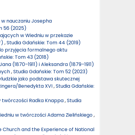
ej w nauczaniu Josepha
m 56 (2025)
ających w Wiedniu w przekazie
F)
,
Studia Gdańskie: Tom 44 (2019)
o przyjęcia formalnego aktu
ńskie: Tom 43 (2018)
Jana (1870–1911) i Aleksandra (1879–1911)
jnych
,
Studia Gdańskie: Tom 52 (2023)
yludzkie jako podstawa skutecznej
zingera/Benedykta XVI
,
Studia Gdańskie:
w twórczości Radka Knappa
,
Studia
Wiedniu w twórczości Adama Zielińskiego
,
he Church and the Experience of National