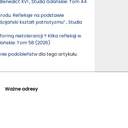
–Benedict XVI
,
Studia Gdańskie: Tom 44
odu. Refleksje na podstawie
cijański kształt patriotyzmu”
,
Studia
rmą nietolerancji ? Kilka refleksji w
dańskie: Tom 58 (2026)
nie podobieństw
dla tego artykułu.
Ważne adresy