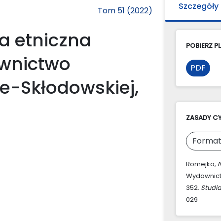
Szczegóły
Tom 51 (2022)
a etniczna
POBIERZ PL
awnictwo
PDF
ie-Skłodowskiej,
ZASADY C
Format
Romejko, A.
Wydawnictw
352.
Studi
029