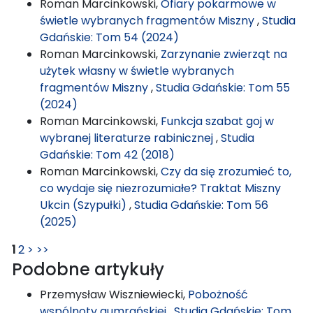
Roman Marcinkowski,
Ofiary pokarmowe w
świetle wybranych fragmentów Miszny
,
Studia
Gdańskie: Tom 54 (2024)
Roman Marcinkowski,
Zarzynanie zwierząt na
użytek własny w świetle wybranych
fragmentów Miszny
,
Studia Gdańskie: Tom 55
(2024)
Roman Marcinkowski,
Funkcja szabat goj w
wybranej literaturze rabinicznej
,
Studia
Gdańskie: Tom 42 (2018)
Roman Marcinkowski,
Czy da się zrozumieć to,
co wydaje się niezrozumiałe? Traktat Miszny
Ukcin (Szypułki)
,
Studia Gdańskie: Tom 56
(2025)
1
2
>
>>
Podobne artykuły
Przemysław Wiszniewiecki,
Pobożność
wspólnoty qumrańskiej
,
Studia Gdańskie: Tom