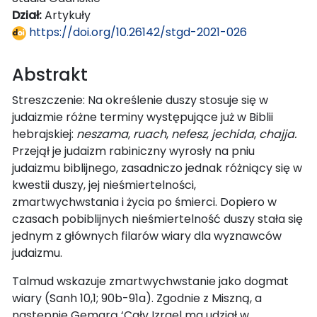
Dział:
Artykuły
https://doi.org/10.26142/stgd-2021-026
Abstrakt
Streszczenie: Na określenie duszy stosuje się w
judaizmie różne terminy występujące już w Biblii
hebrajskiej:
neszama
,
ruach
,
nefesz
,
jechida
,
chajja.
Przejął je judaizm rabiniczny wyrosły na pniu
judaizmu biblijnego, zasadniczo jednak różniący się w
kwestii duszy, jej nieśmiertelności,
zmartwychwstania i życia po śmierci. Dopiero w
czasach pobiblijnych nieśmiertelność duszy stała się
jednym z głównych filarów wiary dla wyznawców
judaizmu.
Talmud wskazuje zmartwychwstanie jako dogmat
wiary (Sanh 10,1; 90b-91a). Zgodnie z Miszną, a
następnie Gemarą ‘Cały Izrael ma udział w