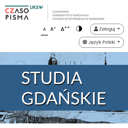
++
A
+
A
Zaloguj
A
Język Polski