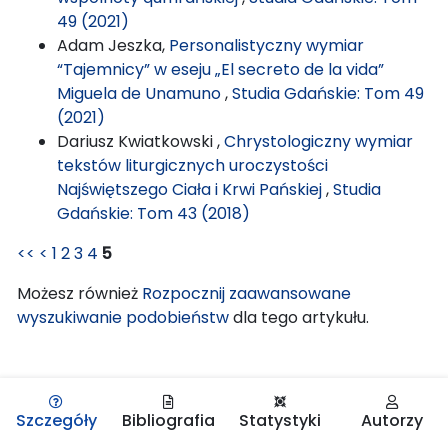
49 (2021)
Adam Jeszka,
Personalistyczny wymiar
“Tajemnicy” w eseju „El secreto de la vida”
Miguela de Unamuno
,
Studia Gdańskie: Tom 49
(2021)
Dariusz Kwiatkowski ,
Chrystologiczny wymiar
tekstów liturgicznych uroczystości
Najświętszego Ciała i Krwi Pańskiej
,
Studia
Gdańskie: Tom 43 (2018)
<<
<
1
2
3
4
5
Możesz również
Rozpocznij zaawansowane
wyszukiwanie podobieństw
dla tego artykułu.
Szczegóły
Bibliografia
Statystyki
Autorzy