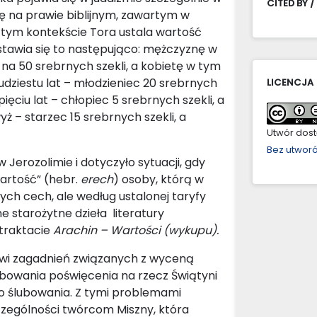
CITED BY /
ię na prawie biblijnym, zawartym w
 tym kontekście Tora ustala wartość
stawia się to następująco: mężczyznę w
ę na 50 srebrnych szekli, a kobietę w tym
udziestu lat – młodzieniec 20 srebrnych
LICENCJA
pięciu lat – chłopiec 5 srebrnych szekli, a
yż – starzec 15 srebrnych szekli, a
Utwór dostę
Bez utwor
Jerozolimie i dotyczyło sytuacji, gdy
wartość” (hebr.
erech
) osoby, którą w
ych cech, ale według ustalonej taryfy
e starożytne dzieła literatury
 traktacie
Arachin – Wartości (wykupu).
kowi zagadnień związanych z wyceną
ubowania poświęcenia na rzecz Świątyni
ego ślubowania. Z tymi problemami
zególności twórcom Miszny, która