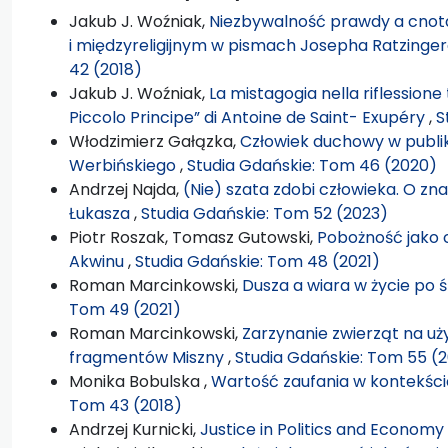
Jakub J. Woźniak,
Niezbywalność prawdy a cnota
i międzyreligijnym w pismach Josepha Ratzing
42 (2018)
Jakub J. Woźniak,
La mistagogia nella riflessione t
Piccolo Principe” di Antoine de Saint- Exupéry
,
S
Włodzimierz Gałązka,
Człowiek duchowy w publika
Werbińskiego
,
Studia Gdańskie: Tom 46 (2020)
Andrzej Najda,
(Nie) szata zdobi człowieka. O zn
Łukasza
,
Studia Gdańskie: Tom 52 (2023)
Piotr Roszak, Tomasz Gutowski,
Pobożność jako 
Akwinu
,
Studia Gdańskie: Tom 48 (2021)
Roman Marcinkowski,
Dusza a wiara w życie po 
Tom 49 (2021)
Roman Marcinkowski,
Zarzynanie zwierząt na u
fragmentów Miszny
,
Studia Gdańskie: Tom 55 (
Monika Bobulska ,
Wartość zaufania w kontekście
Tom 43 (2018)
Andrzej Kurnicki,
Justice in Politics and Economy