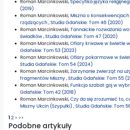
Roman Marcinkowski,
Specyfika języka religijne
(2019)
Roman Marcinkowski,
Miszna o konsekwencjach
rządzących
,
Studia Gdańskie: Tom 46 (2020)
Roman Marcinkowski,
Tannaickie rozważania wo
świadków
,
Studia Gdańskie: Tom 47 (2020)
Roman Marcinkowski,
Ofiary krwawe w świetle
Gdańskie: Tom 53 (2023)
Roman Marcinkowski,
Ofiary pokarmowe w świe
Studia Gdańskie: Tom 54 (2024)
Roman Marcinkowski,
Zarzynanie zwierząt na u
fragmentów Miszny
,
Studia Gdańskie: Tom 55 (
Roman Marcinkowski,
Funkcja szabat goj w wybra
Gdańskie: Tom 42 (2018)
Roman Marcinkowski,
Czy da się zrozumieć to, c
Miszny Ukcin (Szypułki)
,
Studia Gdańskie: Tom 5
1
2
>
>>
Podobne artykuły