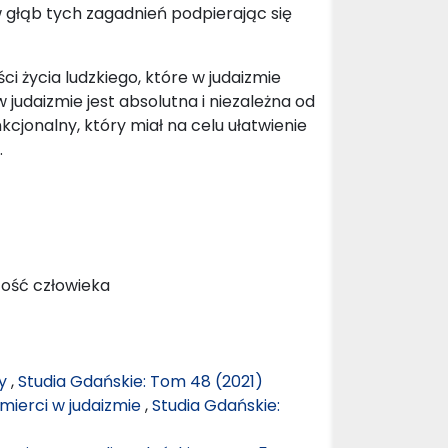
 w głąb tych zagadnień podpierając się
i życia ludzkiego, które w judaizmie
 judaizmie jest absolutna i niezależna od
nkcjonalny, który miał na celu ułatwienie
.
rtość człowieka
ny
,
Studia Gdańskie: Tom 48 (2021)
śmierci w judaizmie
,
Studia Gdańskie: