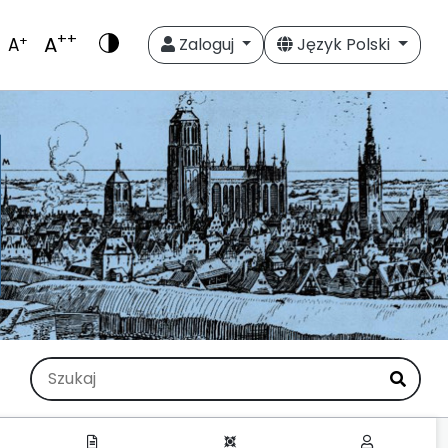
++
A
+
A
Zaloguj
Język Polski