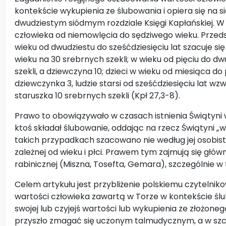
kontekście wykupienia ze ślubowania i opiera się na s
dwudziestym siódmym rozdziale Księgi Kapłańskiej. W
człowieka od niemowlęcia do sędziwego wieku. Przed
wieku od dwudziestu do sześćdziesięciu lat szacuje si
wieku na 30 srebrnych szekli; w wieku od pięciu do dw
szekli, a dziewczyna 10; dzieci w wieku od miesiąca do 
dziewczynka 3, ludzie starsi od sześćdziesięciu lat wzw
staruszka 10 srebrnych szekli (Kpł 27,3-8).
Prawo to obowiązywało w czasach istnienia Świątyni w 
ktoś składał ślubowanie, oddając na rzecz Świątyni „
takich przypadkach szacowano nie według jej osobist
zależnej od wieku i płci. Prawem tym zajmują się główn
rabinicznej (Miszna, Tosefta, Gemara), szczególnie w
Celem artykułu jest przybliżenie polskiemu czytelni
wartości człowieka zawartą w Torze w kontekście śl
swojej lub czyjejś wartości lub wykupienia ze złożon
przyszło zmagać się uczonym talmudycznym, a w szc