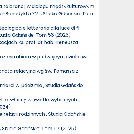
 tolerancji w dialogu międzykulturowym
era-Benedykta XVI
,
Studia Gdańskie: Tom
eologica e letteraria alla luce di “Il
tudia Gdańskie: Tom 56 (2025)
cjach ks. prof. dr hab. Ireneusza
aczeniu ubioru w podwójnym dziele św.
cnota relacyjna wg św. Tomasza z
śmierci w judaizmie
,
Studia Gdańskie:
żytek własny w świetle wybranych
2024)
 relacji rodzinnych
,
Studia Gdańskie:
,
Studia Gdańskie: Tom 57 (2025)