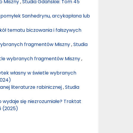
go Miszny
,
Studia Gdańskie: Tom 45
 pomyłek Sanhedrynu, arcykapłana lub
kół tematu biczowania i fałszywych
 wybranych fragmentów Miszny
,
Studia
tle wybranych fragmentów Miszny
,
żytek własny w świetle wybranych
2024)
nej literaturze rabinicznej
,
Studia
o wydaje się niezrozumiałe? Traktat
6 (2025)