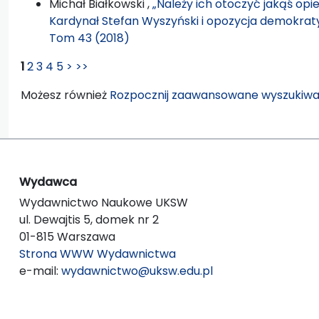
Michał Białkowski ,
„Należy ich otoczyć jakąś opie
Kardynał Stefan Wyszyński i opozycja demokra
Tom 43 (2018)
1
2
3
4
5
>
>>
Możesz również
Rozpocznij zaawansowane wyszukiwa
Wydawca
Wydawnictwo Naukowe UKSW
ul. Dewajtis 5, domek nr 2
01-815 Warszawa
Strona WWW Wydawnictwa
e-mail:
wydawnictwo@uksw.edu.pl