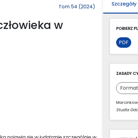
Szczegóły
Tom 54 (2024)
człowieka w
POBIERZ PL
PDF
ZASADY C
Format
Marcinkows
Studia Gda
ka pojawia się w judaizmie szczególnie w