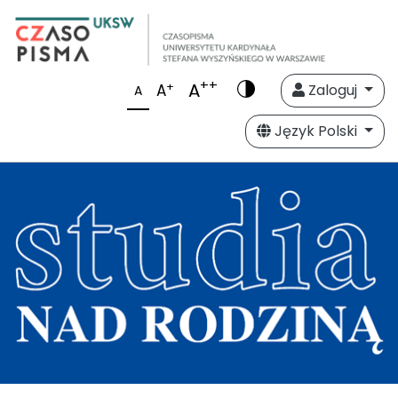
++
A
+
A
Zaloguj
A
Język Polski