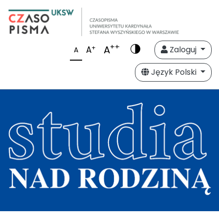
++
A
+
A
Zaloguj
A
Język Polski