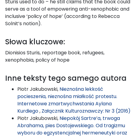
Sturis used to do – he still claims that the book could
serve as a tool of empowering anti-xenophobic and
inclusive ‘policy of hope’ (according to Rebecca
Solnit’s notion).
Słowa kluczowe:
Dionisios Sturis, reportage book, refugees,
xenophobia, policy of hope
Inne teksty tego samego autora
Piotr Jakubowski,
Nieznośna lekkość
pocieszenia, nieznośna miałkość protestu.
Internetowe zmartwychwstania Aylana
Kurdiego
,
Załącznik Kulturoznawczy: Nr 3 (2016)
Piotr Jakubowski,
Niepokój Sartre’a, trwoga
Abrahama, pies Dostojewskiego. Od tragizmu
wyboru do egzystencjalnej hermeneutyki oraz