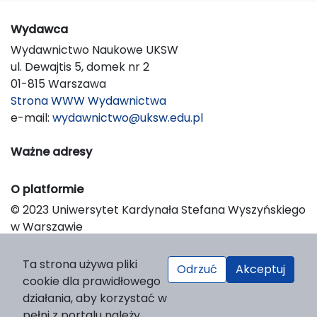
Wydawca
Wydawnictwo Naukowe UKSW
ul. Dewajtis 5, domek nr 2
01-815 Warszawa
Strona WWW Wydawnictwa
e-mail:
wydawnictwo@uksw.edu.pl
Ważne adresy
O platformie
© 2023 Uniwersytet Kardynała Stefana Wyszyńskiego
w Warszawie
Support & Customization by LIBCOM
Platform & Workflow by OJS/PKP
Ta strona używa pliki
Odrzuć
Akceptuj
cookie dla prawidłowego
działania, aby korzystać w
pełni z portalu należy