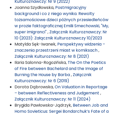
Kulturoznawczy: Nr 9 (2022)
Joanna Szydłowska,
Postmigracyjny
background i co z niego wynika. Rewolty
tożsamościowe dzieci późnych przesiedleńców
w prozie faktograficznej Emilii Smechowski, "My,
super imigranci"
,
Załącznik Kulturoznawczy: Nr
10 (2023): Załącznik Kulturoznawczy 10/2023
Matylda Sęk-Iwanek,
Perspektywy widzenia –
znaczenia przestrzeni miast w komiksach
,
Załącznik Kulturoznawczy: Nr 8 (2021)
Ilaria Salonna-Rogozińska,
The On the Poetics
of Fire between Bachelard and the Image of
Burning the House by Barba
,
Załącznik
Kulturoznawczy: Nr 6 (2019)
Dorota Dąbrowska,
On Valuation in Reportage
– between Reflectiveness and Judgement
,
Załącznik Kulturoznawczy: Nr 11 (2024)
Brygida Pawłowska-Jądrzyk,
Between Job and
Homo Sovieticus: Sergei Bondarchuk’s Fate of a