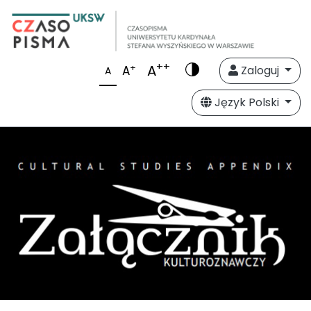
++
A
+
A
Zaloguj
A
Język Polski