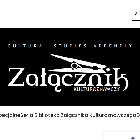
A
pecjalne
Seria Biblioteka Załącznika Kulturoznawczego
D