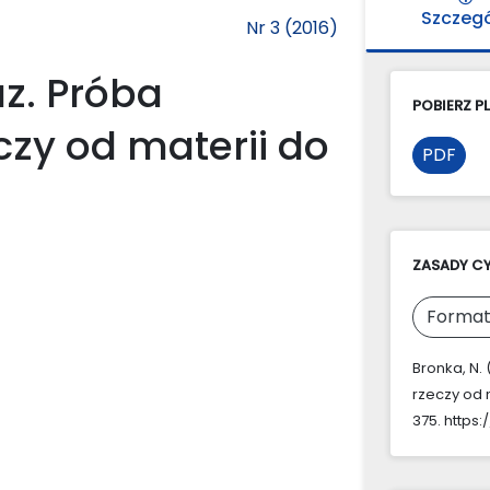
Szczeg
Nr 3 (2016)
z. Próba
POBIERZ PL
zy od materii do
PDF
ZASADY C
Format
Bronka, N.
rzeczy od 
375. https: