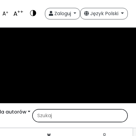
++
A
+
A
Zaloguj
Język Polski
la autorów