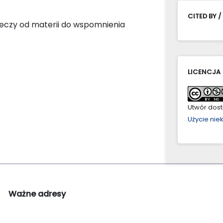
CITED BY /
eczy od materii do wspomnienia
LICENCJA
Utwór dostę
Użycie ni
Ważne adresy