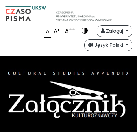
++
A
+
A
Zaloguj
A
Język Polski