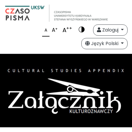
++
A
+
A
Zaloguj
A
Język Polski