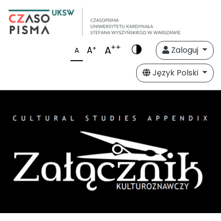
++
A
+
A
Zaloguj
A
Język Polski