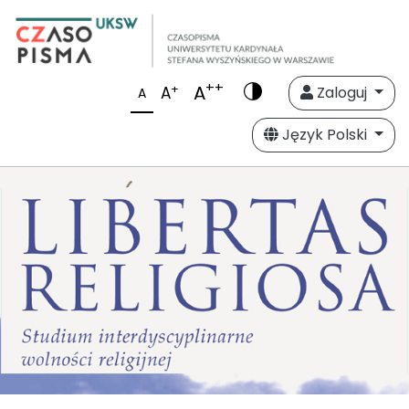
++
A
+
A
Zaloguj
A
Język Polski