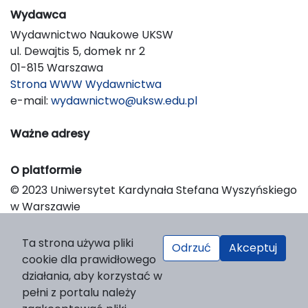
Wydawca
Wydawnictwo Naukowe UKSW
ul. Dewajtis 5, domek nr 2
01-815 Warszawa
Strona WWW Wydawnictwa
e-mail:
wydawnictwo@uksw.edu.pl
Ważne adresy
O platformie
© 2023 Uniwersytet Kardynała Stefana Wyszyńskiego
w Warszawie
Support & Customization by LIBCOM
Platform & Workflow by OJS/PKP
Ta strona używa pliki
Odrzuć
Akceptuj
cookie dla prawidłowego
działania, aby korzystać w
pełni z portalu należy