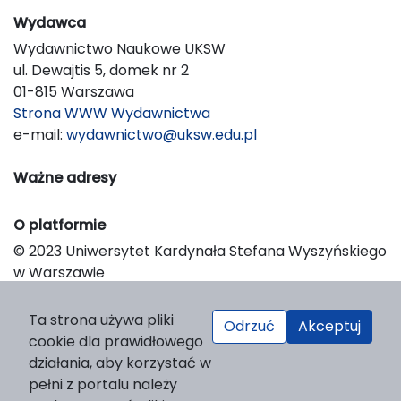
Wydawca
Wydawnictwo Naukowe UKSW
ul. Dewajtis 5, domek nr 2
01-815 Warszawa
Strona WWW Wydawnictwa
e-mail:
wydawnictwo@uksw.edu.pl
Ważne adresy
O platformie
© 2023 Uniwersytet Kardynała Stefana Wyszyńskiego
w Warszawie
Support & Customization by LIBCOM
Platform & Workflow by OJS/PKP
Ta strona używa pliki
Odrzuć
Akceptuj
cookie dla prawidłowego
działania, aby korzystać w
pełni z portalu należy