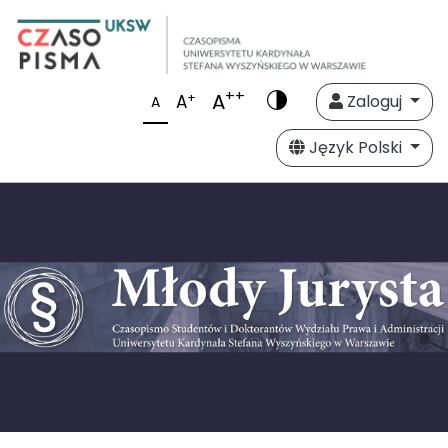
++
A
+
A
Zaloguj
A
Język Polski