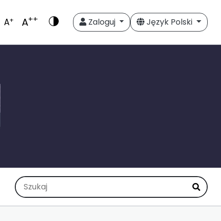
++
A
+
A
Zaloguj
Język Polski