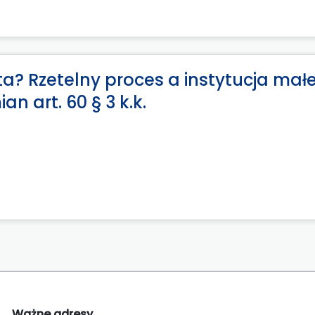
ta? Rzetelny proces a instytucja mał
n art. 60 § 3 k.k.
Ważne adresy