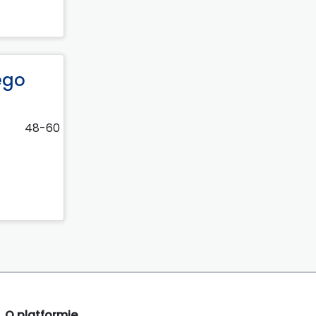
ego
48-60
O platformie