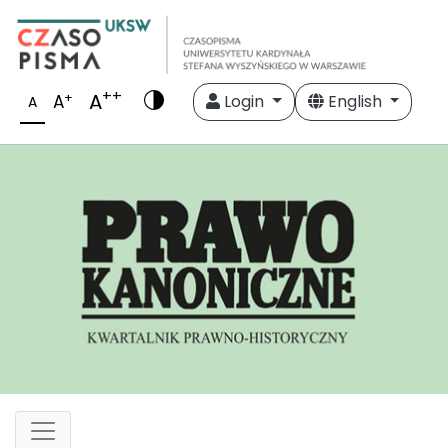
++
A
+
A
Login
English
A