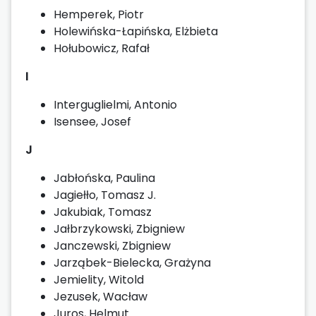
Hemperek, Piotr
Holewińska-Łapińska, Elżbieta
Hołubowicz, Rafał
I
Interguglielmi, Antonio
Isensee, Josef
J
Jabłońska, Paulina
Jagiełło, Tomasz J.
Jakubiak, Tomasz
Jałbrzykowski, Zbigniew
Janczewski, Zbigniew
Jarząbek-Bielecka, Grażyna
Jemielity, Witold
Jezusek, Wacław
Juros, Helmut