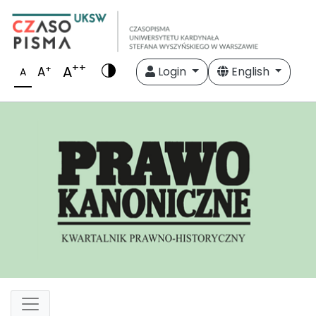
++
A
+
A
Login
English
A