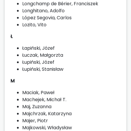
Longchamp de Bérier, Franciszek
Longhitano, Adolfo
López Segovia, Carlos
Lozito, Vito
Ł
Łapiński, Józef
Łuczak, Małgorzta
Łupiński, Józef
Łupiński, Stanisław
M
Maciak, Paweł
Machejek, Michał T.
Maj, Zuzanna
Majchrzak, Katarzyna
Majer, Piotr
Majkowski, Władysław