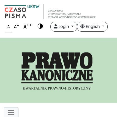
++
A
+
A
Login
English
A