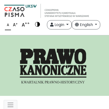
++
A
+
A
Login
English
A