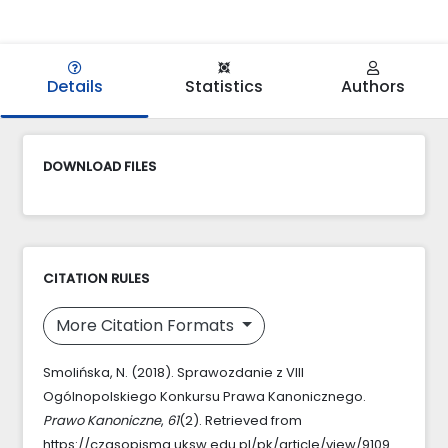
Details
Statistics
Authors
DOWNLOAD FILES
CITATION RULES
More Citation Formats
Smolińska, N. (2018). Sprawozdanie z VIII
Ogólnopolskiego Konkursu Prawa Kanonicznego.
Prawo Kanoniczne
,
61
(2). Retrieved from
https://czasopisma.uksw.edu.pl/pk/article/view/9109