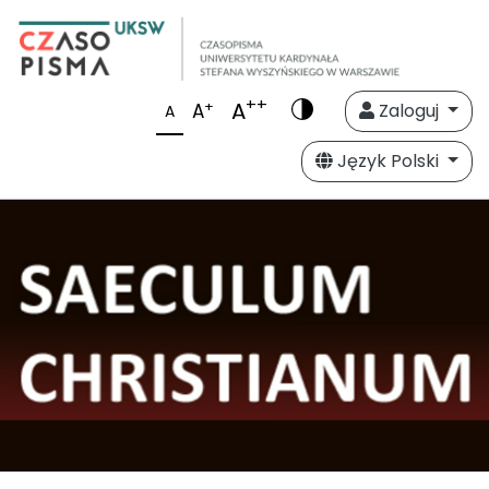
++
A
+
A
Zaloguj
A
Język Polski