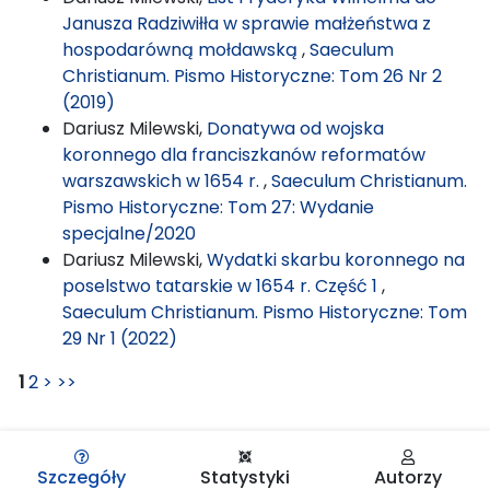
Janusza Radziwiłła w sprawie małżeństwa z
hospodarówną mołdawską
,
Saeculum
Christianum. Pismo Historyczne: Tom 26 Nr 2
(2019)
Dariusz Milewski,
Donatywa od wojska
koronnego dla franciszkanów reformatów
warszawskich w 1654 r.
,
Saeculum Christianum.
Pismo Historyczne: Tom 27: Wydanie
specjalne/2020
Dariusz Milewski,
Wydatki skarbu koronnego na
poselstwo tatarskie w 1654 r. Część 1
,
Saeculum Christianum. Pismo Historyczne: Tom
29 Nr 1 (2022)
1
2
>
>>
Szczegóły
Statystyki
Autorzy