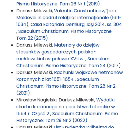
Pismo Historyczne: Tom 26 Nr 1 (2019)
Dariusz Milewski,
Valentin Constantinov, Ţara
Moldovei în cadrul relaţiilor internaţionale (1611-
1634), Casa Editorială Demiurg, Iaşi 2014, ss. 304
,
Saeculum Christianum. Pismo Historyczne:
Tom 22 (2015)
Dariusz Milewski,
Materiały do dziejów
stosunków gospodarczych poilsko-
mołdawskich w połowie XVII w.
,
Saeculum
Christianum. Pismo Historyczne: Tom 24 (2017)
Dariusz Milewski,
Rachunki wojskowe hetmanów
koronnych z lat 1651-1654
,
Saeculum
Christianum. Pismo Historyczne: Tom 28 Nr 2
(2021)
Mirosław Nagielski, Dariusz Milewski,
Wydatki
skarbu koronnego na poselstwo tatarskie w
1654 r. Część 2
,
Saeculum Christianum. Pismo
Historyczne: Tom 29 Nr 2 (2022)
Dariusz Milewski,
List Fryderyka Wilhelma do