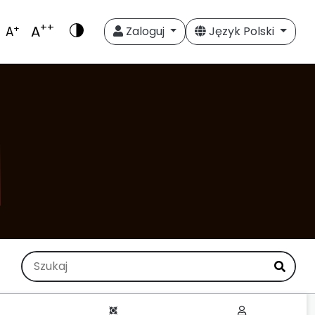
++
A
+
A
Zaloguj
Język Polski