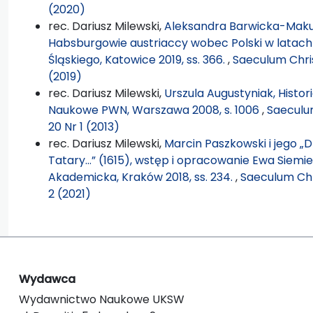
(2020)
rec. Dariusz Milewski,
Aleksandra Barwicka-Makula
Habsburgowie austriaccy wobec Polski w latac
Śląskiego, Katowice 2019, ss. 366.
,
Saeculum Chri
(2019)
rec. Dariusz Milewski,
Urszula Augustyniak, Histo
Naukowe PWN, Warszawa 2008, s. 1006
,
Saeculu
20 Nr 1 (2013)
rec. Dariusz Milewski,
Marcin Paszkowski i jego „Dz
Tatary…” (1615), wstęp i opracowanie Ewa Siemie
Akademicka, Kraków 2018, ss. 234.
,
Saeculum Chr
2 (2021)
Wydawca
Wydawnictwo Naukowe UKSW