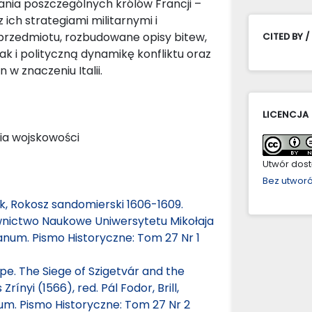
łania poszczególnych królów Francji –
 z ich strategiami militarnymi i
 przedmiotu, rozbudowane opisy bitew,
CITED BY /
k i polityczną dynamikę konfliktu oraz
 w znaczeniu Italii.
LICENCJA
ria wojskowości
Utwór dostę
Bez utwor
, Rokosz sandomierski 1606-1609.
wnictwo Naukowe Uniwersytetu Mikołaja
anum. Pismo Historyczne: Tom 27 Nr 1
pe. The Siege of Szigetvár and the
nyi (1566), red. Pál Fodor, Brill,
um. Pismo Historyczne: Tom 27 Nr 2