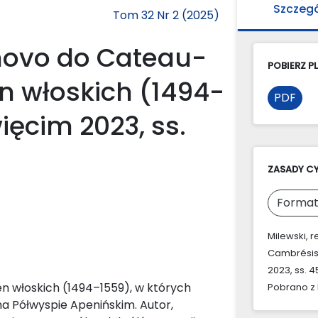
Szczeg
Tom 32 Nr 2 (2025)
rnovo do Cateau-
POBIERZ PL
n włoskich (1494-
PDF
ięcim 2023, ss.
ZASADY C
Format
Milewski, r
Cambrésis.
2023, ss. 4
jen włoskich (1494–1559), w których
Pobrano z 
na Półwyspie Apenińskim. Autor,