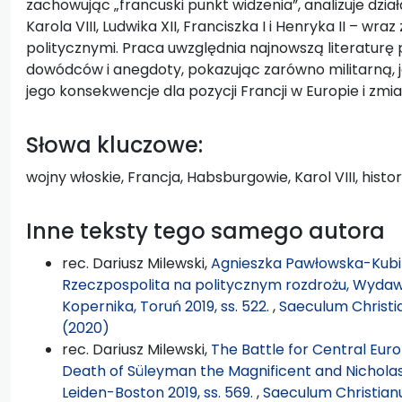
zachowując „francuski punkt widzenia”, analizuje dzia
Karola VIII, Ludwika XII, Franciszka I i Henryka II – wraz
politycznymi. Praca uwzględnia najnowszą literaturę
dowódców i anegdoty, pokazując zarówno militarną, ja
jego konsekwencje dla pozycji Francji w Europie i zmian
Słowa kluczowe:
wojny włoskie, Francja, Habsburgowie, Karol VIII, histo
Inne teksty tego samego autora
rec. Dariusz Milewski,
Agnieszka Pawłowska-Kubik
Rzeczpospolita na politycznym rozdrożu, Wyda
Kopernika, Toruń 2019, ss. 522.
,
Saeculum Christi
(2020)
rec. Dariusz Milewski,
The Battle for Central Euro
Death of Süleyman the Magnificent and Nicholas Zrí
Leiden-Boston 2019, ss. 569.
,
Saeculum Christian