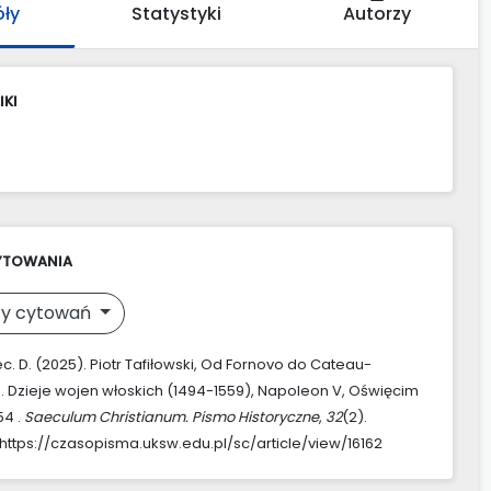
óły
Statystyki
Autorzy
IKI
YTOWANIA
y cytowań
ec. D. (2025). Piotr Tafiłowski, Od Fornovo do Cateau-
 Dzieje wojen włoskich (1494-1559), Napoleon V, Oświęcim
54 .
Saeculum Christianum. Pismo Historyczne
,
32
(2).
https://czasopisma.uksw.edu.pl/sc/article/view/16162