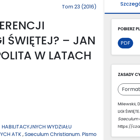
Szczeg
Tom 23 (2016)
ERENCJI
POBIERZ PL
 ŚWIĘTEJ? – JAN
PDF
SPOLITA W LATACH
ZASADY C
Format
Milewskii
LIGI ŚWIĘT
Saeculum C
ABILITACYJNYCH WYDZIAŁU
https://cz
NYCH ATK
,
Saeculum Christianum. Pismo