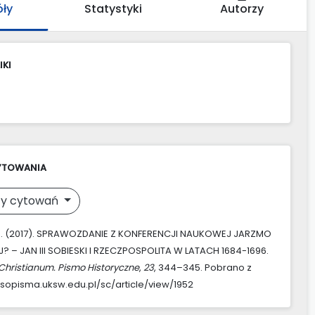
óły
Statystyki
Autorzy
IKI
YTOWANIA
y cytowań
, D. (2017). SPRAWOZDANIE Z KONFERENCJI NAUKOWEJ JARZMO
EJ? – JAN III SOBIESKI I RZECZPOSPOLITA W LATACH 1684-1696.
hristianum. Pismo Historyczne
,
23
, 344–345. Pobrano z
asopisma.uksw.edu.pl/sc/article/view/1952