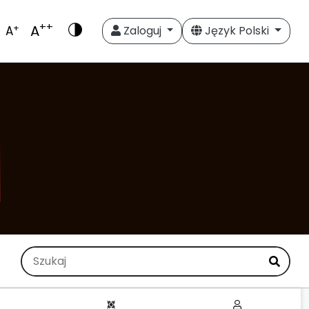
++
A
+
A
Zaloguj
Język Polski