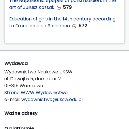
The Napoleonic epopee of polish soldiers in the
art of Juliusz Kossak
579
Education of girls in the 14th century according
to Francesco da Barberino
572
Wydawca
Wydawnictwo Naukowe UKSW
ul. Dewajtis 5, domek nr 2
01-815 Warszawa
Strona WWW Wydawnictwa
e-mail:
wydawnictwo@uksw.edu.pl
Ważne adresy
O platformie