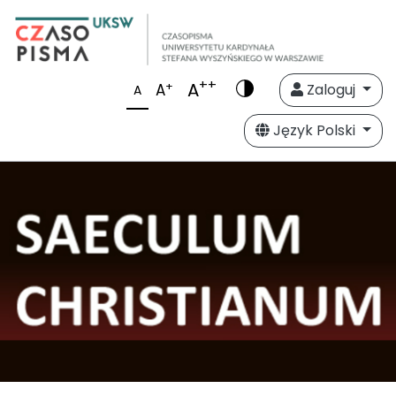
++
A
+
A
Zaloguj
A
Język Polski