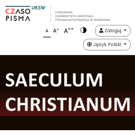
++
A
+
A
Zaloguj
A
Język Polski