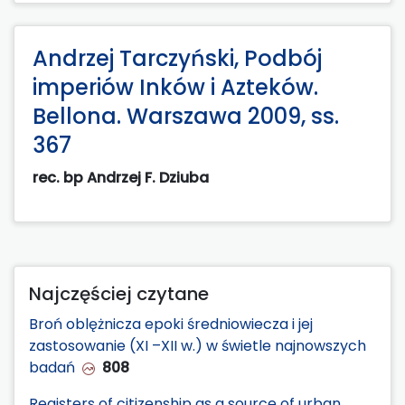
Andrzej Tarczyński, Podbój
imperiów Inków i Azteków.
Bellona. Warszawa 2009, ss.
367
rec. bp Andrzej F. Dziuba
Najczęściej czytane
Broń oblężnicza epoki średniowiecza i jej
zastosowanie (XI –XII w.) w świetle najnowszych
badań
808
Registers of citizenship as a source of urban