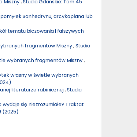
go Miszny
,
Studia Gdańskie: Tom 45
 pomyłek Sanhedrynu, arcykapłana lub
kół tematu biczowania i fałszywych
 wybranych fragmentów Miszny
,
Studia
tle wybranych fragmentów Miszny
,
żytek własny w świetle wybranych
2024)
nej literaturze rabinicznej
,
Studia
o wydaje się niezrozumiałe? Traktat
6 (2025)