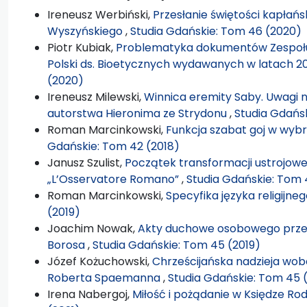
Ireneusz Werbiński,
Przesłanie świętości kapłańs
Wyszyńskiego
,
Studia Gdańskie: Tom 46 (2020)
Piotr Kubiak,
Problematyka dokumentów Zespołu 
Polski ds. Bioetycznych wydawanych w latach 
(2020)
Ireneusz Milewski,
Winnica eremity Saby. Uwagi na
autorstwa Hieronima ze Strydonu
,
Studia Gdańs
Roman Marcinkowski,
Funkcja szabat goj w wybra
Gdańskie: Tom 42 (2018)
Janusz Szulist,
Początek transformacji ustrojowe
„L’Osservatore Romano”
,
Studia Gdańskie: Tom 
Roman Marcinkowski,
Specyfika języka religijne
(2019)
Joachim Nowak,
Akty duchowe osobowego przeży
Borosa
,
Studia Gdańskie: Tom 45 (2019)
Józef Kożuchowski,
Chrześcijańska nadzieja wobe
Roberta Spaemanna
,
Studia Gdańskie: Tom 45 
Irena Nabergoj,
Miłość i pożądanie w Księdze Rod