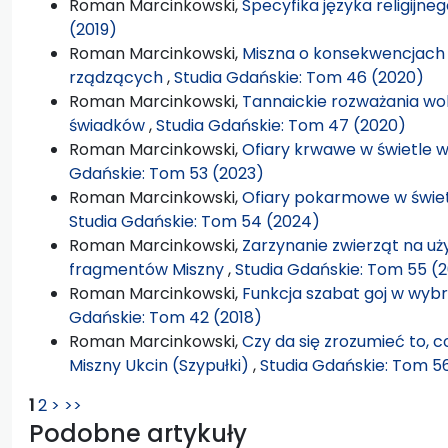
Roman Marcinkowski,
Specyfika języka religijne
(2019)
Roman Marcinkowski,
Miszna o konsekwencjach
rządzących
,
Studia Gdańskie: Tom 46 (2020)
Roman Marcinkowski,
Tannaickie rozważania wo
świadków
,
Studia Gdańskie: Tom 47 (2020)
Roman Marcinkowski,
Ofiary krwawe w świetle
Gdańskie: Tom 53 (2023)
Roman Marcinkowski,
Ofiary pokarmowe w świe
Studia Gdańskie: Tom 54 (2024)
Roman Marcinkowski,
Zarzynanie zwierząt na u
fragmentów Miszny
,
Studia Gdańskie: Tom 55 (
Roman Marcinkowski,
Funkcja szabat goj w wybra
Gdańskie: Tom 42 (2018)
Roman Marcinkowski,
Czy da się zrozumieć to, c
Miszny Ukcin (Szypułki)
,
Studia Gdańskie: Tom 5
1
2
>
>>
Podobne artykuły