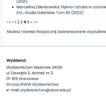
(2021)
Marcelina Zdenkowska,
Piękno i sztuka w rozum
XVI
,
Studia Gdańskie: Tom 50 (2022)
<<
<
1
2
3
4
5
>
>>
Możesz również
Rozpocznij zaawansowane wyszukiwa
Wydawca
Wydawnictwo Naukowe UKSW
ul. Dewajtis 5, domek nr 2
01-815 Warszawa
Strona WWW Wydawnictwa
e-mail:
wydawnictwo@uksw.edu.pl