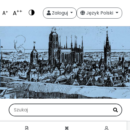
++
A
+
A
Zaloguj
Język Polski