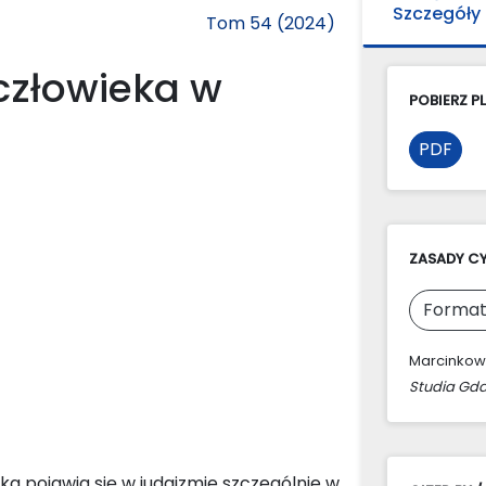
Szczegóły
Tom 54 (2024)
człowieka w
POBIERZ PL
PDF
ZASADY C
Format
Marcinkows
Studia Gda
ka pojawia się w judaizmie szczególnie w