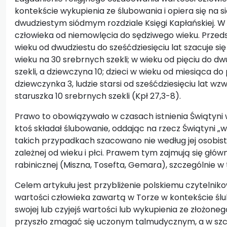
kontekście wykupienia ze ślubowania i opiera się na s
dwudziestym siódmym rozdziale Księgi Kapłańskiej. W
człowieka od niemowlęcia do sędziwego wieku. Przed
wieku od dwudziestu do sześćdziesięciu lat szacuje si
wieku na 30 srebrnych szekli; w wieku od pięciu do dw
szekli, a dziewczyna 10; dzieci w wieku od miesiąca do 
dziewczynka 3, ludzie starsi od sześćdziesięciu lat wzw
staruszka 10 srebrnych szekli (Kpł 27,3-8).
Prawo to obowiązywało w czasach istnienia Świątyni w 
ktoś składał ślubowanie, oddając na rzecz Świątyni „
takich przypadkach szacowano nie według jej osobist
zależnej od wieku i płci. Prawem tym zajmują się główn
rabinicznej (Miszna, Tosefta, Gemara), szczególnie w
Celem artykułu jest przybliżenie polskiemu czytelni
wartości człowieka zawartą w Torze w kontekście śl
swojej lub czyjejś wartości lub wykupienia ze złożon
przyszło zmagać się uczonym talmudycznym, a w szc