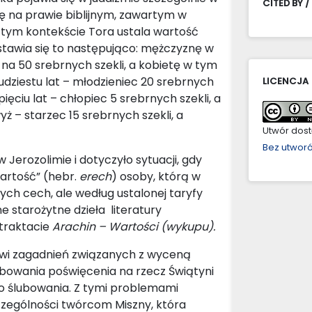
CITED BY /
ię na prawie biblijnym, zawartym w
 tym kontekście Tora ustala wartość
stawia się to następująco: mężczyznę w
ę na 50 srebrnych szekli, a kobietę w tym
udziestu lat – młodzieniec 20 srebrnych
LICENCJA
pięciu lat – chłopiec 5 srebrnych szekli, a
yż – starzec 15 srebrnych szekli, a
Utwór dostę
Bez utwor
Jerozolimie i dotyczyło sytuacji, gdy
wartość” (hebr.
erech
) osoby, którą w
ych cech, ale według ustalonej taryfy
e starożytne dzieła literatury
 traktacie
Arachin – Wartości (wykupu).
kowi zagadnień związanych z wyceną
ubowania poświęcenia na rzecz Świątyni
ego ślubowania. Z tymi problemami
zególności twórcom Miszny, która