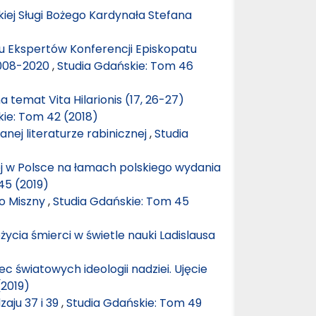
kiej Sługi Bożego Kardynała Stefana
Ekspertów Konferencji Episkopatu
2008-2020
,
Studia Gdańskie: Tom 46
 temat Vita Hilarionis (17, 26-27)
kie: Tom 42 (2018)
nej literaturze rabinicznej
,
Studia
j w Polsce na łamach polskiego wydania
45 (2019)
go Miszny
,
Studia Gdańskie: Tom 45
cia śmierci w świetle nauki Ladislausa
c światowych ideologii nadziei. Ujęcie
(2019)
zaju 37 i 39
,
Studia Gdańskie: Tom 49