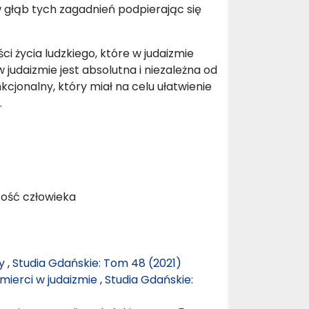
 w głąb tych zagadnień podpierając się
i życia ludzkiego, które w judaizmie
 judaizmie jest absolutna i niezależna od
nkcjonalny, który miał na celu ułatwienie
.
rtość człowieka
ny
,
Studia Gdańskie: Tom 48 (2021)
śmierci w judaizmie
,
Studia Gdańskie: