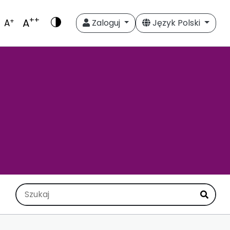
++
A
+
A
Zaloguj
Język Polski