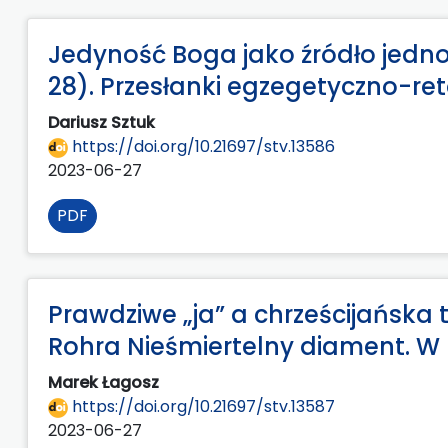
Jedyność Boga jako źródło jednoś
28). Przesłanki egzegetyczno-re
Dariusz Sztuk
https://doi.org/10.21697/stv.13586
2023-06-27
PDF
Prawdziwe „ja” a chrześcijańska 
Rohra Nieśmiertelny diament. W
Marek Łagosz
https://doi.org/10.21697/stv.13587
2023-06-27