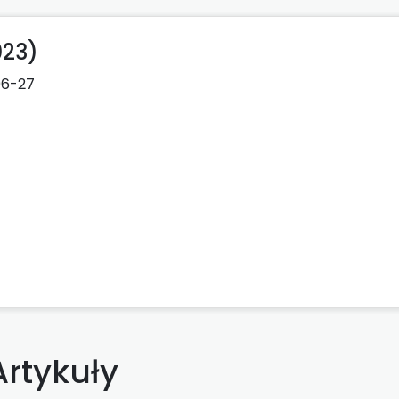
023)
06-27
Artykuły