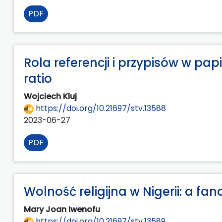
PDF
Rola referencji i przypisów w pap
ratio
Wojciech Kluj
https://doi.org/10.21697/stv.13588
2023-06-27
PDF
Wolność religijna w Nigerii: a f
Mary Joan Iwenofu
https://doi.org/10.21697/stv.13589