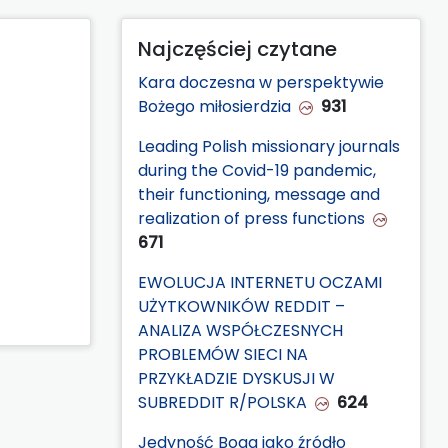
Najczęściej czytane
Kara doczesna w perspektywie
Bożego miłosierdzia
931
Leading Polish missionary journals
during the Covid-19 pandemic,
their functioning, message and
realization of press functions
671
EWOLUCJA INTERNETU OCZAMI
UŻYTKOWNIKÓW REDDIT –
ANALIZA WSPÓŁCZESNYCH
PROBLEMÓW SIECI NA
PRZYKŁADZIE DYSKUSJI W
SUBREDDIT R/POLSKA
624
Jedyność Boga jako źródło