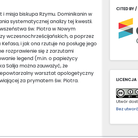
CITED BY /
t i misja biskupa Rzymu. Dominikanin w
ania systematycznej analizy tej kwestii.
ierwszeństwa św. Piotra w Nowym
rzy wczesnochrześcijańskich, a poprzez
Kefasa, i jak ona rzutuje na posługę jego
 rozprawienie się z zarzutami
anie legend (m.in. o papieżycy
ka Salija można zauważyć, że
epowtarzalny warsztat apologetyczny
LICENCJA
iającej za prymatem św. Piotra.
Utwór dostę
Bez utwor