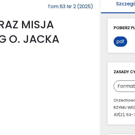
Szczeg
Tom 63 Nr 2 (2025)
RAZ MISJA
POBIERZ PL
G O. JACKA
pdf
ZASADY C
Format
Orzechows
RZYMU WED
63
(2), 53–