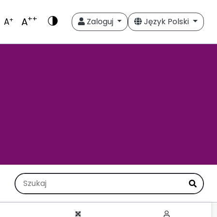
++
A
+
A
Zaloguj
Język Polski