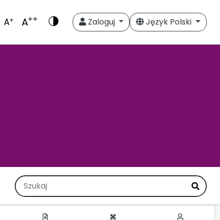
++
A
+
A
Zaloguj
Język Polski