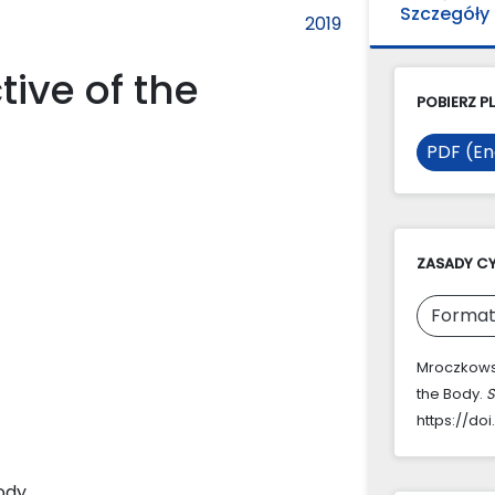
Szczegóły
2019
ive of the
POBIERZ PL
PDF (En
ZASADY C
Format
Mroczkowsk
the Body.
S
https://doi
ody.