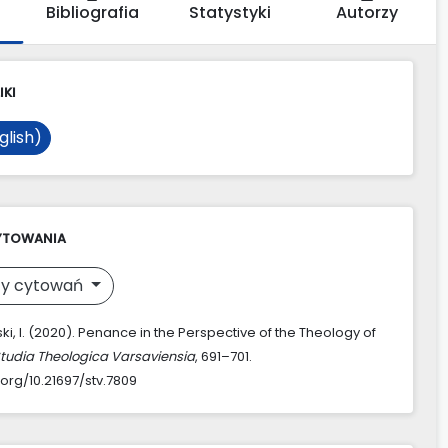
Bibliografia
Statystyki
Autorzy
IKI
glish)
YTOWANIA
y cytowań
i, I. (2020). Penance in the Perspective of the Theology of
tudia Theologica Varsaviensia
, 691–701.
.org/10.21697/stv.7809