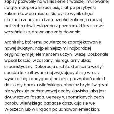
zapisy pozwoliły na wzniesienie trwalszej, murowanej
świątyni dopiero kilkadziesiąt lat po przybyciu
zakonników do miasta. Nie był to wynik chęci
ukazania znaczenia i zamożności zakonu, a raczej
potrzeba chwili związana z pożarem, który strawił
wcześniejsze, drewniane zabudowania.
Architekt, któremu powierzono zaprojektowanie
nowej świątyni, najpiękniejszym i najbardziej
oryginalnym jej elementem uczynił wieżę. Doskonale
wpisał kościół w zastany, nieregularny układ
urbanistyczny. Dekoracja architektoniczna wieży i
sposób kształtowania jej zwężających się wraz z
wysokością kondygnacji nakazują przypisać obiekt
do szkoły baroku wileńskiego, chociaż bryła świątyni
nie wykazuje podstawowej cechy zjawiska, jaką jest
dwuwieżowa fasada. Genezy wspomnianych cech
baroku wileńskiego badacze doszukują się we
Włoszech lub w krajach południowoniemieckich,