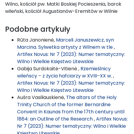
Wilno, kościół pw. Matki Boskiej Pocieszenia, barok
wileński, kościół Augustianów-Eremitów w Wilnie
Podobne artykuły
Rūta Janonienė,
Marceli Januszewicz, syn
Marcina. Sylwetka artysty z Wilnem w tle
,
Artifex Novus: Nr 7 (2023): Numer tematyczny:
Wilno i Wielkie Księstwo Litewskie
Gabija Surdokaitė-Vitienė ,
Rzemieślnicy
wileńscy – z życia hafciarzy w XVIII–XX w.
,
Artifex Novus: Nr 7 (2023): Numer tematyczny:
Wilno i Wielkie Księstwo Litewskie
Aušra Vasiliauskienė,
The altars of the Holy
Trinity Church of the former Bernardine
Convent in Kaunas from the 17th century until
1864: an Outline of the Research
,
Artifex Novus:
Nr 7 (2023): Numer tematyczny: Wilno i Wielkie
Księstwo Litewskie