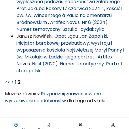
wygłoszona podczas nabożeństwa żałobnego
Prof. Jakuba Pokory 17 czerwca 2024 r., kościół
pw. św. Wincentego à Paulo na cmentarzu
Bródnowskim
,
Artifex Novus: Nr 8 (2024):
Numer tematyczny: Sztuka i dydaktyka
Janusz Nowiński,
Opat Lądu Jan Zapolski,
inicjator barokowej przebudowy, wystroju i
wyposażenia kościoła Najświętszej Maryi Panny i
św. Mikołaja w Lądzie, i jego portret
,
Artifex
Novus: Nr 4 (2020): Numer tematyczny: Portret
staropolski
<<
<
1
2
Możesz również
Rozpocznij zaawansowane
wyszukiwanie podobieństw
dla tego artykułu.