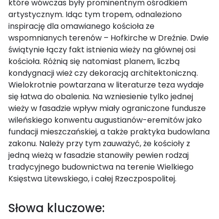
które wówczas były prominentnym ośrodkiem
artystycznym. Idąc tym tropem, odnaleziono
inspirację dla omawianego kościoła ze
wspomnianych terenów – Hofkirche w Dreźnie. Dwie
świątynie łączy fakt istnienia wieży na głównej osi
kościoła. Różnią się natomiast planem, liczbą
kondygnacji wież czy dekoracją architektoniczną.
Wielokrotnie powtarzana w literaturze teza wydaje
się łatwa do obalenia. Na wzniesienie tylko jednej
wieży w fasadzie wpływ miały ograniczone fundusze
wileńskiego konwentu augustianów-eremitów jako
fundacji mieszczańskiej, a także praktyka budowlana
zakonu. Należy przy tym zauważyć, że kościoły z
jedną wieżą w fasadzie stanowiły pewien rodzaj
tradycyjnego budownictwa na terenie Wielkiego
Księstwa Litewskiego, i całej Rzeczpospolitej.
Słowa kluczowe: