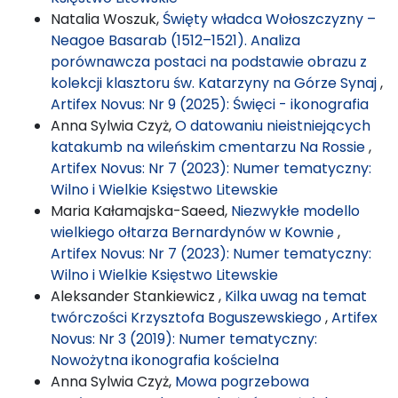
Natalia Woszuk,
Święty władca Wołoszczyzny –
Neagoe Basarab (1512–1521). Analiza
porównawcza postaci na podstawie obrazu z
kolekcji klasztoru św. Katarzyny na Górze Synaj
,
Artifex Novus: Nr 9 (2025): Święci - ikonografia
Anna Sylwia Czyż,
O datowaniu nieistniejących
katakumb na wileńskim cmentarzu Na Rossie
,
Artifex Novus: Nr 7 (2023): Numer tematyczny:
Wilno i Wielkie Księstwo Litewskie
Maria Kałamajska-Saeed,
Niezwykłe modello
wielkiego ołtarza Bernardynów w Kownie
,
Artifex Novus: Nr 7 (2023): Numer tematyczny:
Wilno i Wielkie Księstwo Litewskie
Aleksander Stankiewicz ,
Kilka uwag na temat
twórczości Krzysztofa Boguszewskiego
,
Artifex
Novus: Nr 3 (2019): Numer tematyczny:
Nowożytna ikonografia kościelna
Anna Sylwia Czyż,
Mowa pogrzebowa