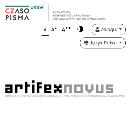
++
A
+
A
Zaloguj
A
Język Polski